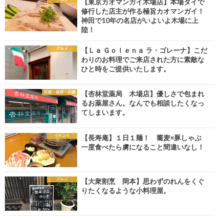
【東京カオマンガイ木場店】本場タイで
修行した店主が作る極旨カオマンガイ！
神田で10年の名店がいよいよ木場に上
陸！
グルメ
【Ｌａ Ｇｏｌｅｎａ ラ・ゴレーナ】こだ
わりのお料理でご来店された方に素敵な
ひと時をご提供いたします。
医療・健康・介護
【杏林堂薬局 木場店】優しさで包まれ
るお薬屋さん。なんでも相談したくなっ
てしまいます。
イベント
【長寿庵】１日１麺！ 蕎麦×豚しゃぶ
一度食べたら虜になること間違いなし！
グルメ
【大衆割烹 岡本】思わずのれんをくぐ
りたくなるような小料理屋。