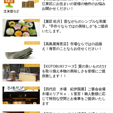
江東区にお住まいの皆様の物件のお悩み
お聞かせください！
グルメ
【菓匠 松月】昔ながらのシンプルな和菓
子。”手作りならではの美味しさ”をご提供
いたします。
ショッピング
【高島屋海苔店】市場ならではの品揃
え！海苔のことならお任せください！
ショッピング
【KOTOBUKIフーズ】質の良いものだけ
を取り揃え本物の美味しさを皆様にご提
供致します！！
グルメ
【四代目 木場 紀伊国屋】ご宴会会場
木場エリアＮｏ．１宣言！御人数様に応
じて特別な空間とお食事をご提供いたし
ます
グルメ