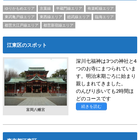
ゆりかもめエリア
京葉線
半蔵門線エリア
有楽町線エリア
東武亀戸線エリア
東西線エリア
総武線エリア
臨海エリア
都営大江戸線エリア
都営新宿線エリア
江東区のスポット
深川七福神は3つの神社と4
つのお寺にまつられていま
す。明治末期ごろに始まり
親しまれてきました。
のんびり歩いても2時間ほ
どのコースです
続きを読む
富岡八幡宮