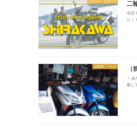
二
レジャー・スポーツ
当店
り！
（
自動車・バイク
～ 
業し