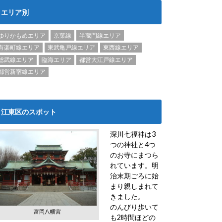
エリア別
ゆりかもめエリア
京葉線
半蔵門線エリア
有楽町線エリア
東武亀戸線エリア
東西線エリア
総武線エリア
臨海エリア
都営大江戸線エリア
都営新宿線エリア
江東区のスポット
深川七福神は3
つの神社と4つ
のお寺にまつら
れています。明
治末期ごろに始
まり親しまれて
きました。
のんびり歩いて
富岡八幡宮
も2時間ほどの