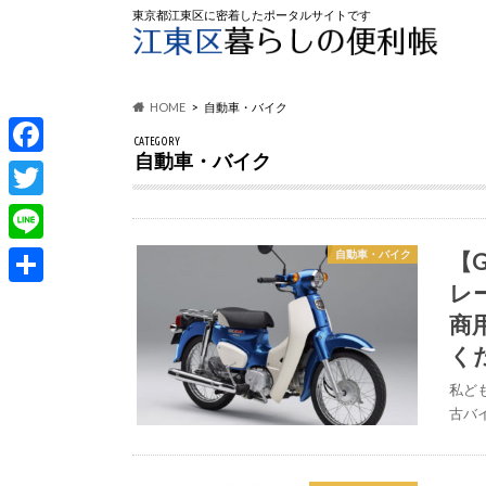
東京都江東区に密着したポータルサイトです
HOME
自動車・バイク
CATEGORY
自動車・バイク
F
a
T
c
w
L
【
自動車・バイク
e
i
レ
i
共
b
t
商
n
有
o
t
く
e
o
e
私ど
k
古バ
r