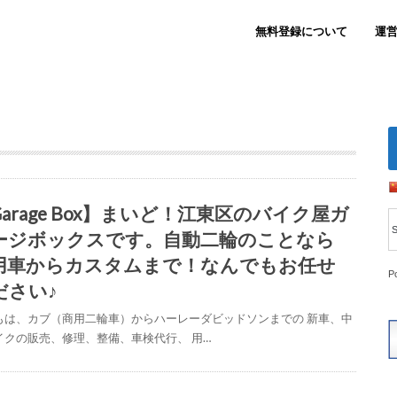
無料登録について
運
Garage Box】まいど！江東区のバイク屋ガ
ージボックスです。自動二輪のことなら
用車からカスタムまで！なんでもお任せ
P
ださい♪
もは、カブ（商用二輪車）からハーレーダビッドソンまでの 新車、中
イクの販売、修理、整備、車検代行、 用…