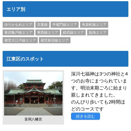
エリア別
ゆりかもめエリア
京葉線
半蔵門線エリア
有楽町線エリア
東武亀戸線エリア
東西線エリア
総武線エリア
臨海エリア
都営大江戸線エリア
都営新宿線エリア
江東区のスポット
深川七福神は3つの神社と4
つのお寺にまつられていま
す。明治末期ごろに始まり
親しまれてきました。
のんびり歩いても2時間ほ
どのコースです
続きを読む
富岡八幡宮