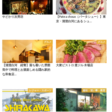
やどかり次男坊
【Pate a choux（パータシュー）】東
京・清澄白河にある シュ…
グルメ
グルメ
【清澄白河 紺青】落ち着いた雰囲
大衆ビストロ 煮ジル 木場店
気中で料理とお酒楽しめる隠れ家的
な和食店…
レジャー・スポーツ
趣味・習い事・教育