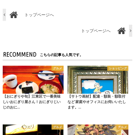
トップページへ
トップページへ
RECOMMEND
こちらの記事も人気です。
グルメ
ショッピング
【おにぎりや旬】江東区で一番美味
【サトウ画材】配達・額装・額取付
しいおにぎり屋さん！おにぎりじい
など 家庭やオフィスにお伺いいたし
じのおに…
ます。…
グルメ
グルメ