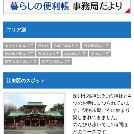
エリア別
ゆりかもめエリア
京葉線
半蔵門線エリア
有楽町線エリア
東武亀戸線エリア
東西線エリア
総武線エリア
臨海エリア
都営大江戸線エリア
都営新宿線エリア
江東区のスポット
深川七福神は3つの神社と4
つのお寺にまつられていま
す。明治末期ごろに始まり
親しまれてきました。
のんびり歩いても2時間ほ
どのコースです