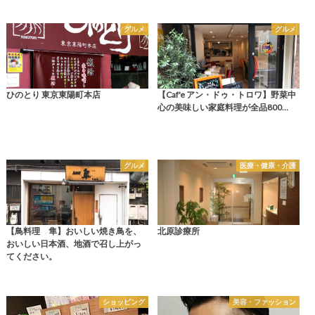
グルメ
グルメ
ひのとり 東京東陽町本店
【Caf'e アン・ドゥ・トロワ】野菜中
心の美味しい家庭料理が全品800…
グルメ
医療・健康・介護
【鳥料理 隼】おいしい焼き鳥を、
北原診療所
おいしい日本酒、地酒で召し上がっ
てください。
ショッピング
美容・ファッション