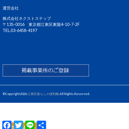
運営会社
株式会社ネクストステップ
〒135-0016 東京都江東区東陽4-10-7-2F
TEL.03-6458-4197
©Copyright2026
江東区暮らしの便利帳
.All Rights Reserved.
F
T
L
共
a
w
i
有
Translate »