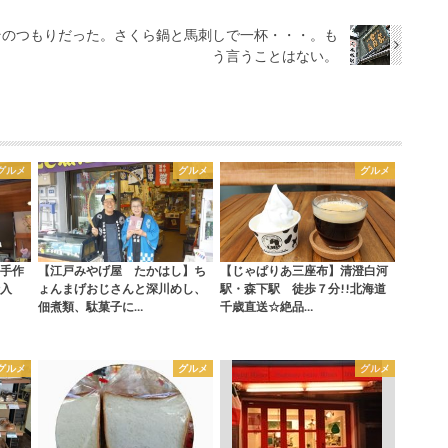
そのつもりだった。さくら鍋と馬刺しで一杯・・・。も
う言うことはない。
グルメ
グルメ
グルメ
手作
【江戸みやげ屋 たかはし】ち
【じゃぱりあ三座布】清澄白河
入
ょんまげおじさんと深川めし、
駅・森下駅 徒歩７分!!北海道
佃煮類、駄菓子に…
千歳直送☆絶品…
グルメ
グルメ
グルメ