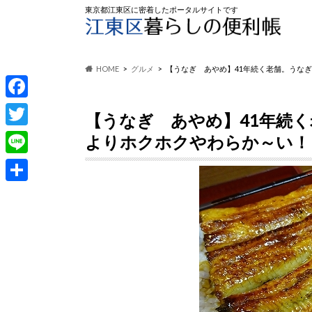
東京都江東区に密着したポータルサイトです
HOME
グルメ
【うなぎ あやめ】41年続く老舗。うな
F
【うなぎ あやめ】41年続
a
T
よりホクホクやわらか～い！
c
w
L
e
i
i
共
b
t
n
有
o
t
e
o
e
k
r