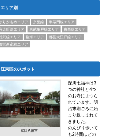
エリア別
ゆりかもめエリア
京葉線
半蔵門線エリア
有楽町線エリア
東武亀戸線エリア
東西線エリア
総武線エリア
臨海エリア
都営大江戸線エリア
都営新宿線エリア
江東区のスポット
深川七福神は3
つの神社と4つ
のお寺にまつら
れています。明
治末期ごろに始
まり親しまれて
きました。
のんびり歩いて
富岡八幡宮
も2時間ほどの