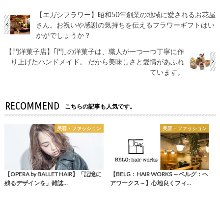
【エガシフラワー】昭和50年創業の地域に愛されるお花屋
さん。お祝いや感謝の気持ちを伝えるフラワーギフトはい
かがでしょうか？
【門洋菓子店】｢門｣の洋菓子は、職人が一つ一つ丁寧に作
り上げたハンドメイド。 だから美味しさと愛情があふれ
ています。
RECOMMEND
こちらの記事も人気です。
美容・ファッション
美容・ファッション
【OPERA by BALLET HAIR】「記憶に
【BELG：HAIR WORKS ～ベルグ：ヘ
残るデザインを」雑誌…
アワークス～】心地良くフィ…