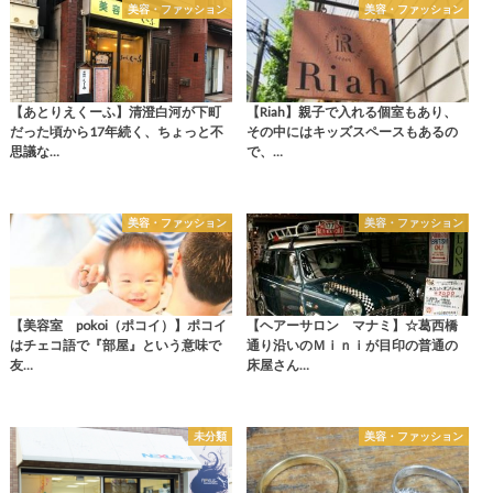
美容・ファッション
美容・ファッション
【あとりえくーふ】清澄白河が下町
【Riah】親子で入れる個室もあり、
だった頃から17年続く、ちょっと不
その中にはキッズスペースもあるの
思議な…
で、…
美容・ファッション
美容・ファッション
【美容室 pokoi（ポコイ）】ポコイ
【ヘアーサロン マナミ】☆葛西橋
はチェコ語で『部屋』という意味で
通り沿いのＭｉｎｉが目印の普通の
友…
床屋さん…
未分類
美容・ファッション