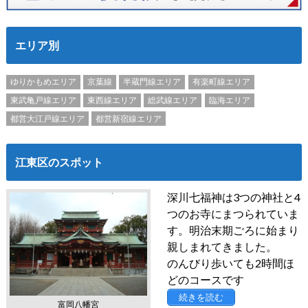
エリア別
ゆりかもめエリア
京葉線
半蔵門線エリア
有楽町線エリア
東武亀戸線エリア
東西線エリア
総武線エリア
臨海エリア
都営大江戸線エリア
都営新宿線エリア
江東区のスポット
深川七福神は3つの神社と4
つのお寺にまつられていま
す。明治末期ごろに始まり
親しまれてきました。
のんびり歩いても2時間ほ
どのコースです
続きを読む
富岡八幡宮