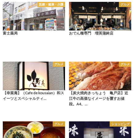
医療・健康・介護
グルメ
富士薬局
おでん種専門 増英蒲鉾店
グルメ
グルメ
【幸菜庵】（Cafe de kousaian）和ス
【炭火焼肉きっちょう 亀戸店】近
イーツとスペシャルティ…
江牛の高価なイメージを覆すお値
段。A4、…
グルメ
ショッピング