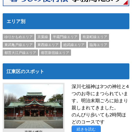
エリア別
ゆりかもめエリア
京葉線
半蔵門線エリア
有楽町線エリア
東武亀戸線エリア
東西線エリア
総武線エリア
臨海エリア
都営大江戸線エリア
都営新宿線エリア
江東区のスポット
深川七福神は3つの神社と4
つのお寺にまつられていま
す。明治末期ごろに始まり
親しまれてきました。
のんびり歩いても2時間ほ
どのコースです
続きを読む