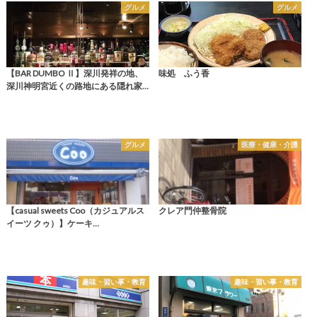
グルメ
グルメ
【BAR DUMBO Ⅱ】深川発祥の地、
味処 ふう香
深川神明宮近くの路地にある隠れ家…
グルメ
医療・健康・介護
【casual sweets Coo（カジュアルス
クレア門仲整骨院
イーツ クゥ）】ケーキ…
趣味・習い事・教育
趣味・習い事・教育