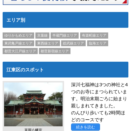
エリア別
ゆりかもめエリア
京葉線
半蔵門線エリア
有楽町線エリア
東武亀戸線エリア
東西線エリア
総武線エリア
臨海エリア
都営大江戸線エリア
都営新宿線エリア
江東区のスポット
深川七福神は3つの神社と4
つのお寺にまつられていま
す。明治末期ごろに始まり
親しまれてきました。
のんびり歩いても2時間ほ
どのコースです
続きを読む
富岡八幡宮