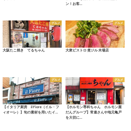
ン！お客…
グルメ
グルメ
大阪たこ焼き てるちゃん
大衆ビストロ 煮ジル 木場店
グルメ
グルメ
【イタリア厨房 il Fiore（イル・フ
【ホルモン専科ちゃん ホルモン屋
ィオーレ）】旬の素材を用いたイ…
だんグループ】常連さんや地元亀戸
を大切に…