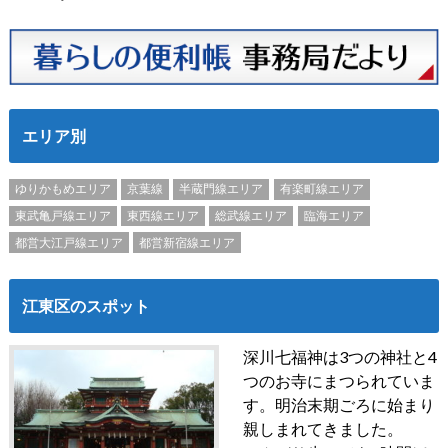
エリア別
ゆりかもめエリア
京葉線
半蔵門線エリア
有楽町線エリア
東武亀戸線エリア
東西線エリア
総武線エリア
臨海エリア
都営大江戸線エリア
都営新宿線エリア
江東区のスポット
深川七福神は3つの神社と4
つのお寺にまつられていま
す。明治末期ごろに始まり
親しまれてきました。