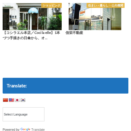
ショッピング
住まい・暮らし・公共機関
【コシラエル本店／Coci la elle】1本
信栄不動産
づつ手描きの日傘から、オ…
Translate:
Powered by
Translate