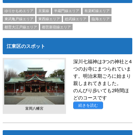
ゆりかもめエリア
京葉線
半蔵門線エリア
有楽町線エリア
東武亀戸線エリア
東西線エリア
総武線エリア
臨海エリア
都営大江戸線エリア
都営新宿線エリア
江東区のスポット
深川七福神は3つの神社と4
つのお寺にまつられていま
す。明治末期ごろに始まり
親しまれてきました。
のんびり歩いても2時間ほ
どのコースです
続きを読む
富岡八幡宮