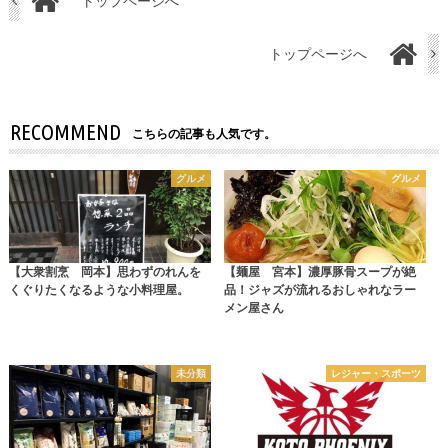
トップページへ
トップページへ
RECOMMEND
こちらの記事も人気です。
グルメ
グルメ
【大衆割烹 岡本】思わずのれんを
【麺屋 宮本】濃厚豚骨スープが絶
くぐりたくなるような小料理屋。
品！ジャズが流れるおしゃれなラー
メン屋さん
未分類
レジャー・スポーツ