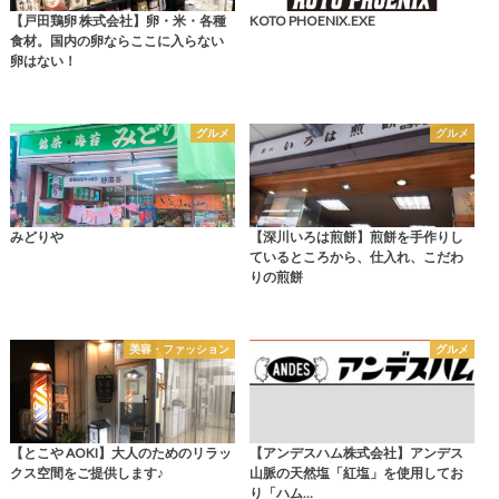
【戸田鶏卵 株式会社】卵・米・各種
KOTO PHOENIX.EXE
食材。国内の卵ならここに入らない
卵はない！
グルメ
グルメ
みどりや
【深川いろは煎餅】煎餅を手作りし
ているところから、仕入れ、こだわ
りの煎餅
美容・ファッション
グルメ
【とこや AOKI】大人のためのリラッ
【アンデスハム株式会社】アンデス
クス空間をご提供します♪
山脈の天然塩「紅塩」を使用してお
り「ハム…