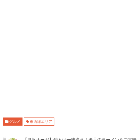
グルメ
東西線エリア
【鬼豚オーガ】他とは一味違う！絶品のラーメンをご賞味