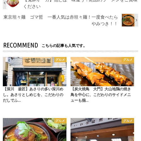
ください
東京坦々麺 ゴマ哲 一番人気は赤坦々麺！一度食べたら
やみつき！！
RECOMMEND
こちらの記事も人気です。
グルメ
グルメ
【深川 釜匠】あさりの多い深川め
【炭火焼鳥 大門】大山地鶏の焼き
し。あさりとしめじを、こだわりの
鳥を中心に、こだわりのサイドメニ
だしでふ…
ューも揃…
グルメ
グルメ