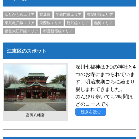
ゆりかもめエリア
京葉線
半蔵門線エリア
有楽町線エリア
東武亀戸線エリア
東西線エリア
総武線エリア
臨海エリア
都営大江戸線エリア
都営新宿線エリア
江東区のスポット
深川七福神は3つの神社と4
つのお寺にまつられていま
す。明治末期ごろに始まり
親しまれてきました。
のんびり歩いても2時間ほ
どのコースです
続きを読む
富岡八幡宮