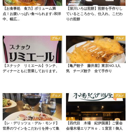
【お食事処 食力】ボリューム満
【深川いろは煎餅】煎餅を手作りし
点！お腹いっぱい食べられます♪和洋
ているところから、仕入れ、こだわ
中、幅広…
りの煎餅
グルメ
グルメ
【スナック リミエール】ランチ、
【亀戸餃子 藤井屋】東京NO.1人
ディナーともに営業しております。
気 チーズ餃子 全て手作り
グルメ
グルメ
【レ・デリッツェ・デル・モンド】
【四代目 木場 紀伊国屋】ご宴会
世界のワインをこだわりを持って集
会場木場エリアＮｏ．１宣言！御人