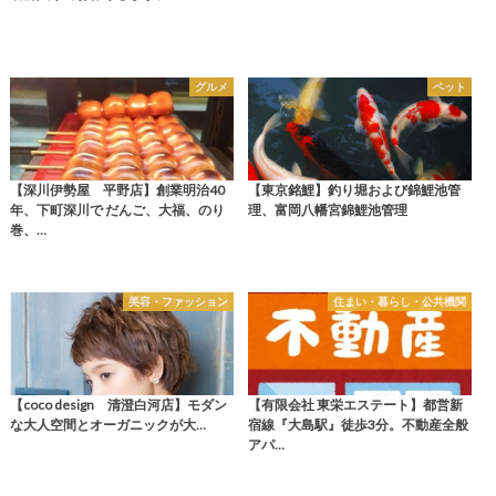
グルメ
ペット
【深川伊勢屋 平野店】創業明治40
【東京銘鯉】釣り堀および錦鯉池管
年、下町深川で だんご、大福、のり
理、富岡八幡宮錦鯉池管理
巻、…
美容・ファッション
住まい・暮らし・公共機関
【coco design 清澄白河店】モダン
【有限会社 東栄エステート】都営新
な大人空間とオーガニックが大…
宿線『大島駅』徒歩3分。不動産全般
アパ…