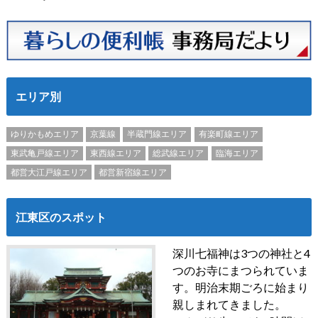
エリア別
ゆりかもめエリア
京葉線
半蔵門線エリア
有楽町線エリア
東武亀戸線エリア
東西線エリア
総武線エリア
臨海エリア
都営大江戸線エリア
都営新宿線エリア
江東区のスポット
深川七福神は3つの神社と4
つのお寺にまつられていま
す。明治末期ごろに始まり
親しまれてきました。