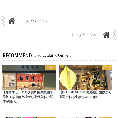
トップページへ
トップページへ
RECOMMEND
こちらの記事も人気です。
グルメ
グルメ
【弁富すし】マルタ共和国大統領も
【BEE FRIEND SHIP完熟屋】愛媛から
舌鼓！ネタは市場から直仕入れで鮮
直送される生はちみつの他…
度が高い…