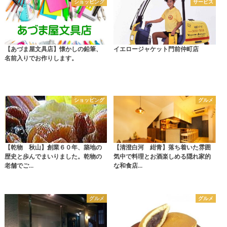
ショッピング
サービス
【あづま屋文具店】懐かしの鉛筆、
イエロージャケット門前仲町店
名前入りでお作りします。
ショッピング
グルメ
【乾物 秋山】創業６０年、築地の
【清澄白河 紺青】落ち着いた雰囲
歴史と歩んでまいりました。乾物の
気中で料理とお酒楽しめる隠れ家的
老舗でご…
な和食店…
グルメ
グルメ