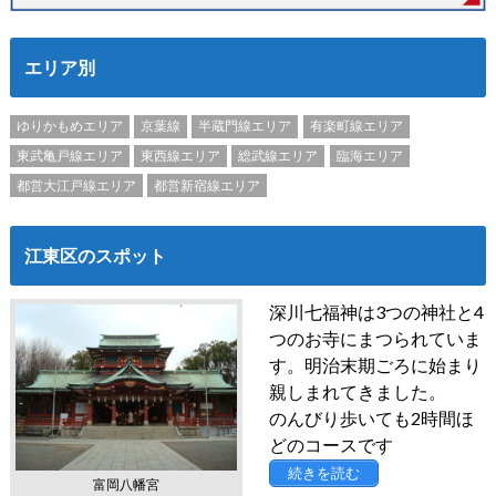
エリア別
ゆりかもめエリア
京葉線
半蔵門線エリア
有楽町線エリア
東武亀戸線エリア
東西線エリア
総武線エリア
臨海エリア
都営大江戸線エリア
都営新宿線エリア
江東区のスポット
深川七福神は3つの神社と4
つのお寺にまつられていま
す。明治末期ごろに始まり
親しまれてきました。
のんびり歩いても2時間ほ
どのコースです
続きを読む
富岡八幡宮