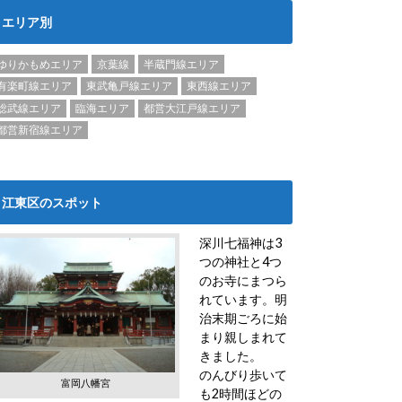
エリア別
ゆりかもめエリア
京葉線
半蔵門線エリア
有楽町線エリア
東武亀戸線エリア
東西線エリア
総武線エリア
臨海エリア
都営大江戸線エリア
都営新宿線エリア
江東区のスポット
深川七福神は3
つの神社と4つ
のお寺にまつら
れています。明
治末期ごろに始
まり親しまれて
きました。
のんびり歩いて
富岡八幡宮
も2時間ほどの