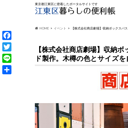
東京都江東区に密着したポータルサイトです
HOME
イベント
【株式会社商店劇場】収納ボックスパス
F
【株式会社商店劇場】収納ボ
a
T
ド製作。木樽の色とサイズを
c
w
L
e
i
i
共
b
t
n
有
o
t
e
o
e
k
r