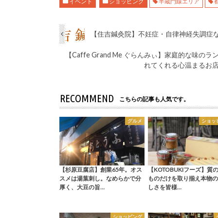
イベント
ショッピング
半蔵門線エリア
【住吉鍼灸院】不妊症・自律神経失調症な
【Caffe Grand Me ぐらんみぃ】家庭的な
れてくれる心温まるお
RECOMMEND
こちらの記事も人気です。
グルメ
ショッ
【杉原豆腐店】創業65年。オス
【KOTOBUKIフーズ】質
スメは湯葉刺し。なめらかで分
ものだけを取り揃え本物の
厚く、大豆の旨…
しさを皆様…
ショッピング