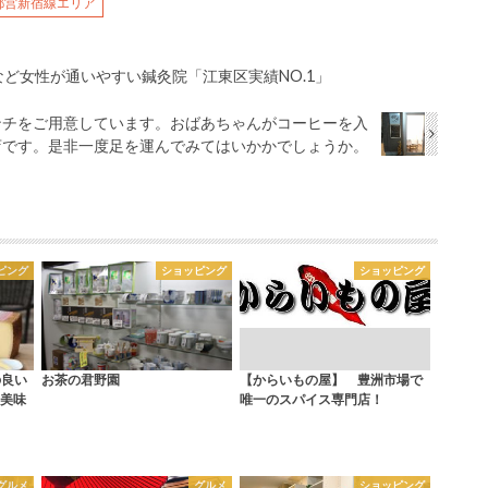
都営新宿線エリア
ど女性が通いやすい鍼灸院「江東区実績NO.1」
味のランチをご用意しています。おばあちゃんがコーヒーを入
店です。是非一度足を運んでみてはいかかでしょうか。
ピング
ショッピング
ショッピング
の良い
お茶の君野園
【からいもの屋】 豊洲市場で
美味
唯一のスパイス専門店！
グルメ
グルメ
ショッピング