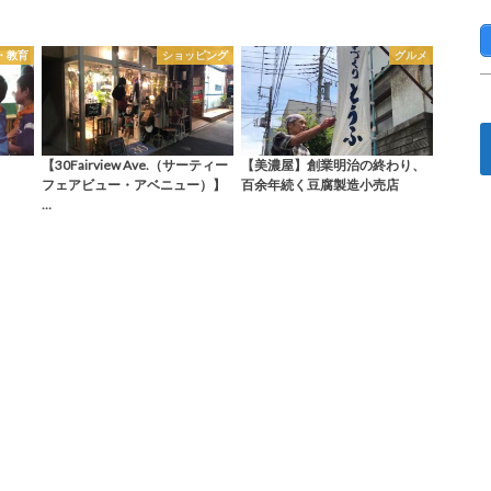
・教育
ショッピング
グルメ
【30Fairview Ave.（サーティー
【美濃屋】創業明治の終わり、
フェアビュー・アベニュー）】
百余年続く豆腐製造小売店
…