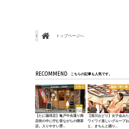
トップページへ
RECOMMEND
こちらの記事も人気です。
グルメ
趣味・習い事
【たに珈琲店】亀戸中央通り商
【深川おどり】女子会みた
店街の中に佇む昔ながらの喫茶
ワイワイ楽しいグループお
店。入りやすい雰…
と、きちんと踊り…