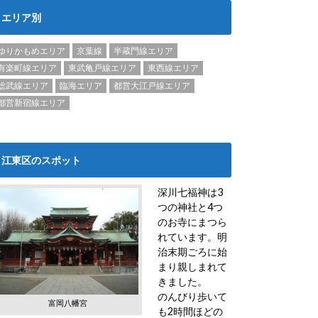
エリア別
ゆりかもめエリア
京葉線
半蔵門線エリア
有楽町線エリア
東武亀戸線エリア
東西線エリア
総武線エリア
臨海エリア
都営大江戸線エリア
都営新宿線エリア
江東区のスポット
深川七福神は3
つの神社と4つ
のお寺にまつら
れています。明
治末期ごろに始
まり親しまれて
きました。
のんびり歩いて
富岡八幡宮
も2時間ほどの