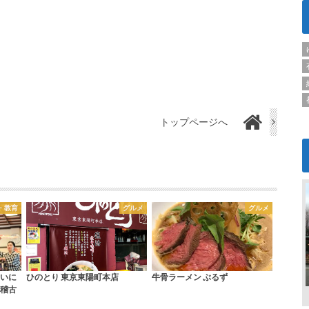
トップページへ
・教育
グルメ
グルメ
いに
ひのとり 東京東陽町本店
牛骨ラーメン ぶるず
稽古