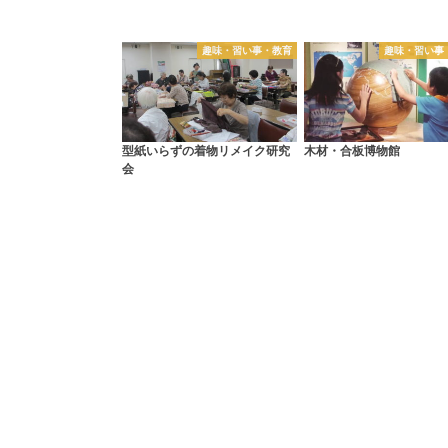
趣味・習い事・教育
趣味・習い事
型紙いらずの着物リメイク研究
木材・合板博物館
会