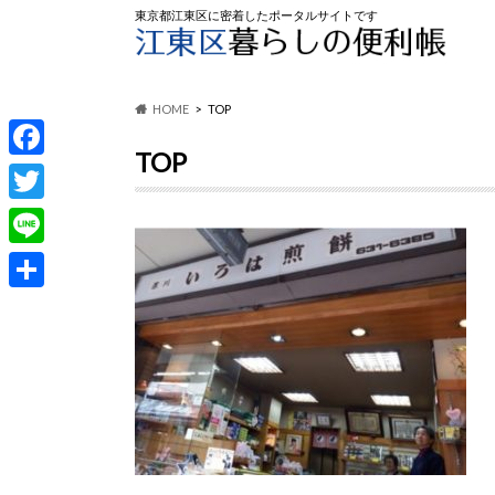
東京都江東区に密着したポータルサイトです
HOME
TOP
TOP
F
a
T
c
w
L
e
i
i
共
b
t
n
有
o
t
e
o
e
k
r