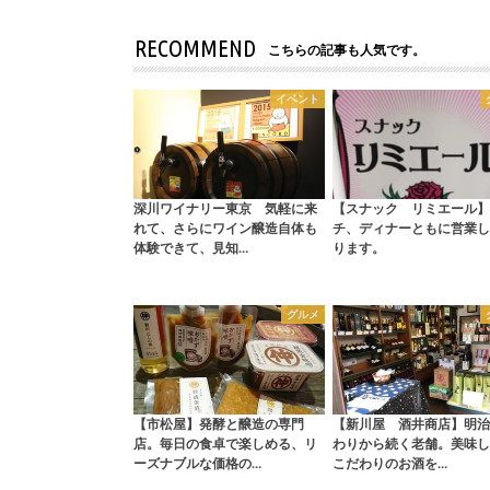
RECOMMEND
こちらの記事も人気です。
イベント
深川ワイナリー東京 気軽に来
【スナック リミエール】
れて、さらにワイン醸造自体も
チ、ディナーともに営業し
体験できて、見知…
ります。
グルメ
【市松屋】発酵と醸造の専門
【新川屋 酒井商店】明治
店。毎日の食卓で楽しめる、リ
わりから続く老舗。美味し
ーズナブルな価格の…
こだわりのお酒を…