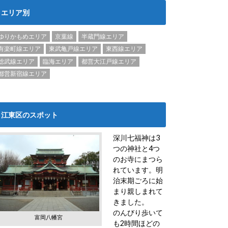
エリア別
ゆりかもめエリア
京葉線
半蔵門線エリア
有楽町線エリア
東武亀戸線エリア
東西線エリア
総武線エリア
臨海エリア
都営大江戸線エリア
都営新宿線エリア
江東区のスポット
深川七福神は3
つの神社と4つ
のお寺にまつら
れています。明
治末期ごろに始
まり親しまれて
きました。
のんびり歩いて
富岡八幡宮
も2時間ほどの