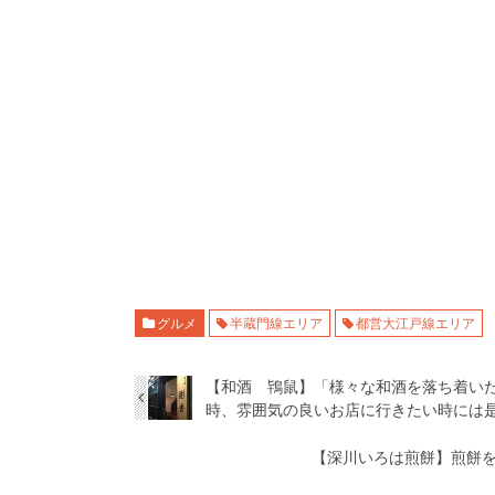
グルメ
半蔵門線エリア
都営大江戸線エリア
【和酒 鴇鼠】「様々な和酒を落ち着い
時、雰囲気の良いお店に行きたい時には
【深川いろは煎餅】煎餅