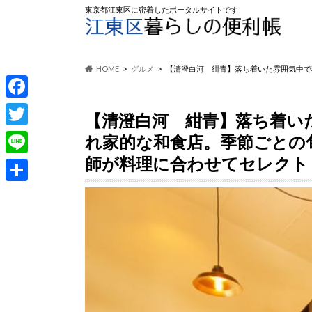
東京都江東区に密着したポータルサイトです
HOME
グルメ
【清澄白河 紺青】落ち着いた雰囲気中で
F
【清澄白河 紺青】落ち着い
a
T
れ家的な和食店。季節ごとの
c
w
師が料理に合わせてセレクト
L
e
i
i
共
b
t
n
有
o
t
e
o
e
k
r