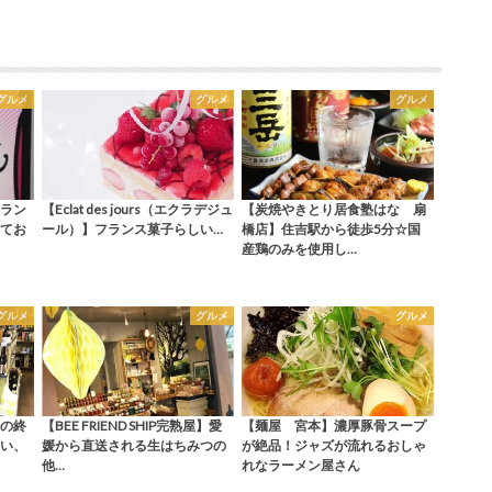
グルメ
グルメ
グルメ
ラン
【Eclat des jours（エクラデジュ
【炭焼やきとり居食塾はな 扇
てお
ール）】フランス菓子らしい…
橋店】住吉駅から徒歩5分☆国
産鶏のみを使用し…
グルメ
グルメ
グルメ
の終
【BEE FRIEND SHIP完熟屋】愛
【麺屋 宮本】濃厚豚骨スープ
い、
媛から直送される生はちみつの
が絶品！ジャズが流れるおしゃ
他…
れなラーメン屋さん