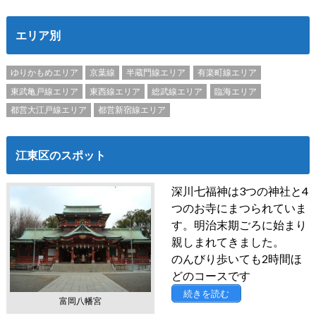
エリア別
ゆりかもめエリア
京葉線
半蔵門線エリア
有楽町線エリア
東武亀戸線エリア
東西線エリア
総武線エリア
臨海エリア
都営大江戸線エリア
都営新宿線エリア
江東区のスポット
深川七福神は3つの神社と4
つのお寺にまつられていま
す。明治末期ごろに始まり
親しまれてきました。
のんびり歩いても2時間ほ
どのコースです
続きを読む
富岡八幡宮