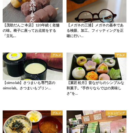
【茂助だんご 本店】120年続く老舗
【メガネの三浦】メガネの基本であ
の味。椅子に座ってお点前をする
る検眼、加工、フィッティングを正
「立礼…
確に行い…
グルメ
グルメ
【oimo lab】さつまいも専門店の
【菓匠 松月】昔ながらのシンプルな
oimo lab。さつまいもプリン…
和菓子。”手作りならではの美味し
さ”を…
グルメ
ショッピング