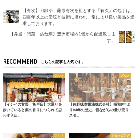
【有次】刀鍛冶、藤原有次を祖とする「有次」の包丁は、
四百年以上の伝統と技術に培われ、常により良い製品を追
求しております。
【弁当・惣菜 跳ね鯛】豊洲市場内1個から配達致しま
す。
RECOMMEND
こちらの記事も人気です。
グルメ
グルメ
【イシイの甘栗 亀戸店】大通りを
【佐野味噌醤油株式会社】昭和9年よ
歩いていると栗の香りにつられて思
り84年の歴史、昔ながらの量り売り
わず入店…
スタ…
グルメ
ショッピング