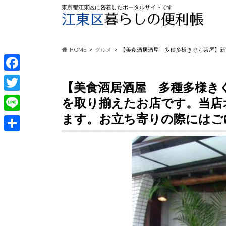
東京都江東区に密着したポータルサイトです
HOME
グルメ
【美食酒居酒屋 多種多様きぐら茶屋】新
F
【美食酒居酒屋 多種多様き
a
T
を取り揃えたお店です。当店
c
w
ます。お立ち寄りの際にはご
L
e
i
i
共
b
t
n
有
o
t
e
o
e
k
r