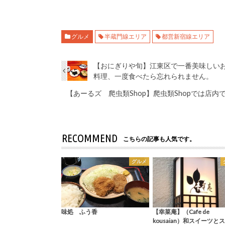
グルメ
半蔵門線エリア
都営新宿線エリア
【おにぎりや旬】江東区で一番美味しい
料理、一度食べたら忘れられません。
【あーるズ 爬虫類Shop】爬虫類Shopでは店
RECOMMEND
こちらの記事も人気です。
グルメ
味処 ふう香
【幸菜庵】（Cafe de
kousaian）和スイーツと