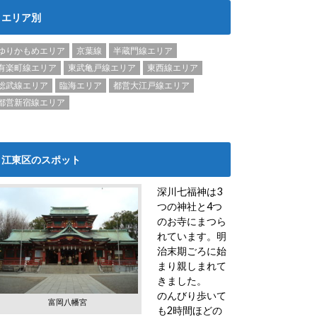
エリア別
ゆりかもめエリア
京葉線
半蔵門線エリア
有楽町線エリア
東武亀戸線エリア
東西線エリア
総武線エリア
臨海エリア
都営大江戸線エリア
都営新宿線エリア
江東区のスポット
深川七福神は3
つの神社と4つ
のお寺にまつら
れています。明
治末期ごろに始
まり親しまれて
きました。
のんびり歩いて
富岡八幡宮
も2時間ほどの