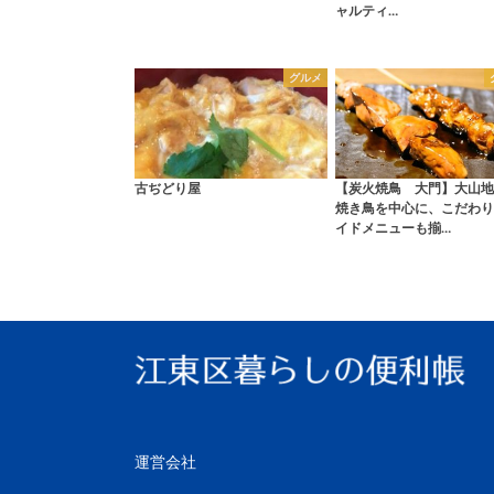
ャルティ…
グルメ
古ぢどり屋
【炭火焼鳥 大門】大山地
焼き鳥を中心に、こだわり
イドメニューも揃…
運営会社