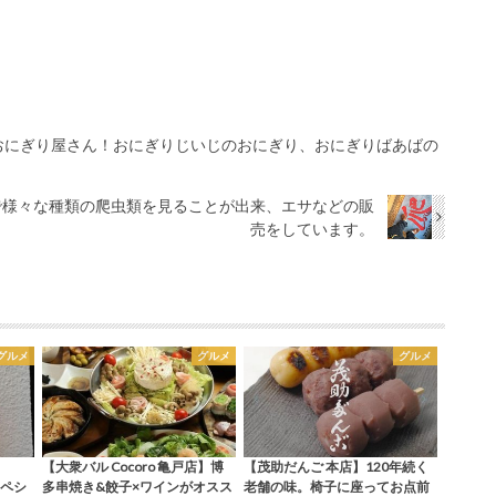
おにぎり屋さん！おにぎりじいじのおにぎり、おにぎりばあばの
内で様々な種類の爬虫類を見ることが出来、エサなどの販
売をしています。
グルメ
グルメ
グルメ
【大衆バル Cocoro 亀戸店】博
【茂助だんご 本店】120年続く
スペシ
多串焼き&餃子×ワインがオスス
老舗の味。椅子に座ってお点前