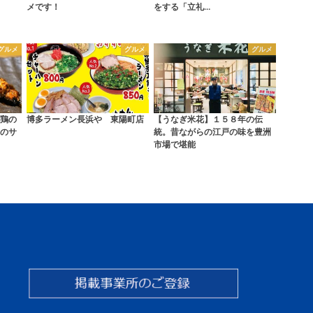
メです！
をする「立礼…
グルメ
グルメ
グルメ
鶏の
博多ラーメン長浜や 東陽町店
【うなぎ米花】１５８年の伝
のサ
統。昔ながらの江戸の味を豊洲
市場で堪能