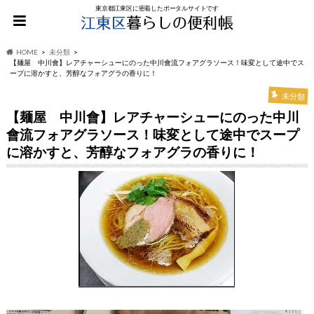
東京都江東区に密着したポータルサイトです
HOME
未分類
【麺屋 中川會】レアチャーシューにのった中川會流フォアグラソース！味変として途中でス
ープに溶かすと、芳醇なフォアグラの香りに！
未分類
【麺屋 中川會】レアチャーシューにのった中川
會流フォアグラソース！味変として途中でスープ
に溶かすと、芳醇なフォアグラの香りに！