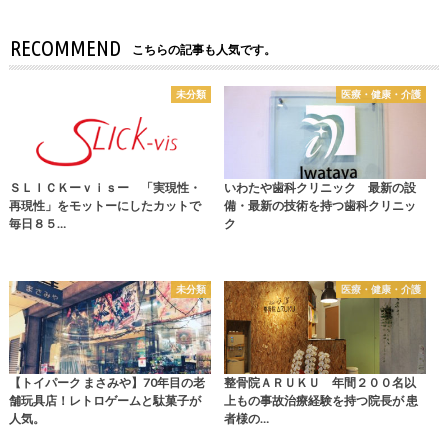
RECOMMEND
こちらの記事も人気です。
未分類
医療・健康・介護
ＳＬＩＣＫーｖｉｓー 「実現性・
いわたや歯科クリニック 最新の設
再現性」をモットーにしたカットで
備・最新の技術を持つ歯科クリニッ
毎日８５…
ク
未分類
医療・健康・介護
【トイパーク まさみや】70年目の老
整骨院ＡＲＵＫＵ 年間２００名以
舗玩具店！レトロゲームと駄菓子が
上もの事故治療経験を持つ院長が 患
人気。
者様の…