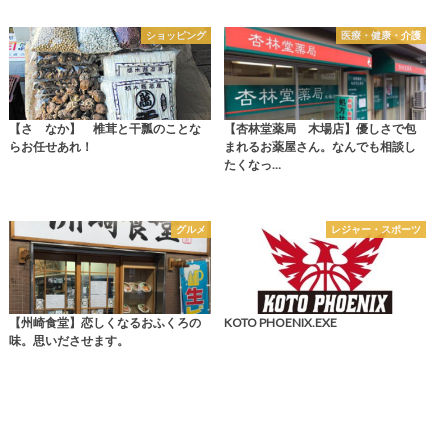
ショッピング
医療・健康・介護
【さゝなか】 椎茸と干瓢のことな
【杏林堂薬局 木場店】優しさで包
らお任せあれ！
まれるお薬屋さん。なんでも相談し
たくなっ…
グルメ
レジャー・スポーツ
【州崎食堂】恋しくなるおふくろの
KOTO PHOENIX.EXE
味。思いださせます。