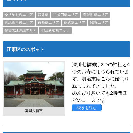
ゆりかもめエリア
京葉線
半蔵門線エリア
有楽町線エリア
東武亀戸線エリア
東西線エリア
総武線エリア
臨海エリア
都営大江戸線エリア
都営新宿線エリア
江東区のスポット
深川七福神は3つの神社と4
つのお寺にまつられていま
す。明治末期ごろに始まり
親しまれてきました。
のんびり歩いても2時間ほ
どのコースです
続きを読む
富岡八幡宮