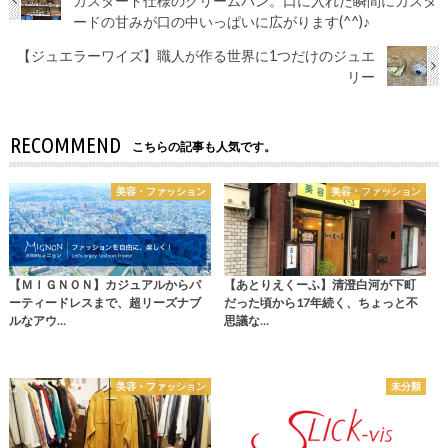
カスタード仕様のクリームパン。口に入れた瞬間にカスタ
ードの甘みが口の中いっぱいに広がります(^^)♪
【ジュエラーワイズ】職人が作る世界に1つだけのジュエ
リー
RECOMMEND
こちらの記事も人気です。
美容・ファッション
美容・ファッション
【ＭＩＧＮＯＮ】カジュアルからパ
【あとりえくーふ】清澄白河が下町
ーティードレスまで、超リーズナブ
だった頃から17年続く、ちょっと不
ルなアウ…
思議な…
美容・ファッション
未分類