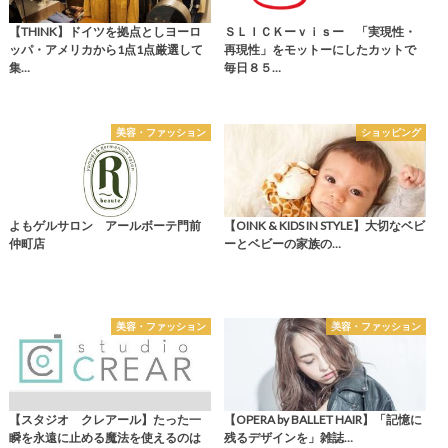
【THINK】ドイツを拠点としヨーロ
ＳＬＩＣＫーｖｉｓー 「実現性・
ッパ・アメリカから1点1点厳選して
再現性」をモットーにしたカットで
集…
毎日８５…
美容・ファッション
ショッピング
よもゲルサロン アールボーテ門前
【OINK & KIDS IN STYLE】大切なベビ
仲町店
ーとベビーの家族の…
美容・ファッション
美容・ファッション
【スタジオ クレアール】たった一
【OPERA by BALLET HAIR】「記憶に
瞬を永遠に止める魔法を使えるのは
残るデザインを」雑誌…