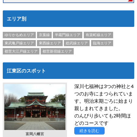
エリア別
ゆりかもめエリア
京葉線
半蔵門線エリア
有楽町線エリア
東武亀戸線エリア
東西線エリア
総武線エリア
臨海エリア
都営大江戸線エリア
都営新宿線エリア
江東区のスポット
深川七福神は3つの神社と4
つのお寺にまつられていま
す。明治末期ごろに始まり
親しまれてきました。
のんびり歩いても2時間ほ
どのコースです
続きを読む
富岡八幡宮