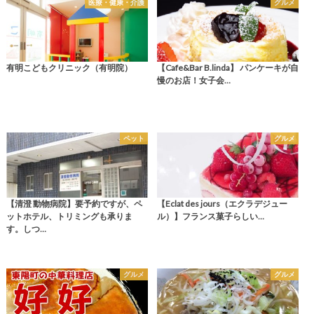
医療・健康・介護
グルメ
有明こどもクリニック（有明院）
【Cafe&Bar B.linda】 パンケーキが自
慢のお店！女子会…
ペット
グルメ
【清澄 動物病院】要予約ですが、ペ
【Eclat des jours（エクラデジュー
ットホテル、トリミングも承りま
ル）】フランス菓子らしい…
す。しつ…
グルメ
グルメ