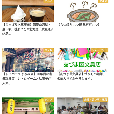
グルメ
グルメ
【じゃぱりあ三座布】清澄白河駅・
【もつ焼き もつ鍋 亀戸京もつ】
森下駅 徒歩７分!!北海道千歳直送☆
絶品…
未分類
ショッピング
【トイパーク まさみや】70年目の老
【あづま屋文具店】懐かしの鉛筆、
舗玩具店！レトロゲームと駄菓子が
名前入りでお作りします。
人気。
グルメ
趣味・習い事・教育