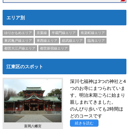
エリア別
ゆりかもめエリア
京葉線
半蔵門線エリア
有楽町線エリア
東武亀戸線エリア
東西線エリア
総武線エリア
臨海エリア
都営大江戸線エリア
都営新宿線エリア
江東区のスポット
深川七福神は3つの神社と4
つのお寺にまつられていま
す。明治末期ごろに始まり
親しまれてきました。
のんびり歩いても2時間ほ
どのコースです
続きを読む
富岡八幡宮