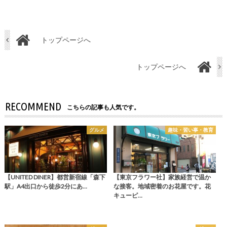
トップページへ
トップページへ
RECOMMEND
こちらの記事も人気です。
グルメ
趣味・習い事・教育
【UNITED DINER】都営新宿線「森下
【東京フラワー社】家族経営で温か
駅」A4出口から徒歩2分にあ…
な接客。地域密着のお花屋です。花
キューピ…