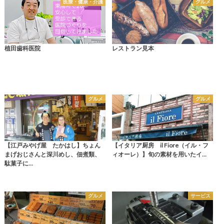
医療・健康・介護
グルメ
植田歯科医院
レストラン見本
グルメ
グルメ
【江戸みやげ屋 たかはし】ちょん
【イタリア厨房 il Fiore（イル・フ
まげおじさんと深川めし、佃煮類、
ィオーレ）】旬の素材を用いたイ…
駄菓子に…
グルメ
サービス