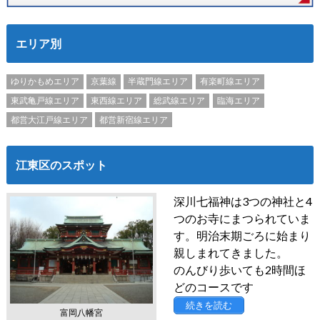
エリア別
ゆりかもめエリア
京葉線
半蔵門線エリア
有楽町線エリア
東武亀戸線エリア
東西線エリア
総武線エリア
臨海エリア
都営大江戸線エリア
都営新宿線エリア
江東区のスポット
深川七福神は3つの神社と4
つのお寺にまつられていま
す。明治末期ごろに始まり
親しまれてきました。
のんびり歩いても2時間ほ
どのコースです
続きを読む
富岡八幡宮