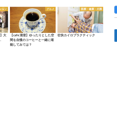
ション
グルメ
医療・健康・介護
RT】大
【cafe 清澄】ゆったりとした空
壮快カイロプラクティック
…
間を自慢のコーヒーと一緒に堪
能してみては？