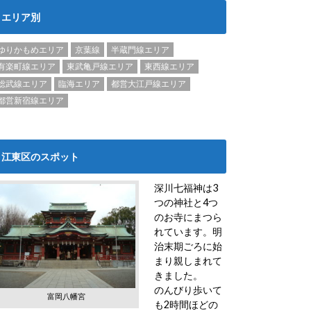
エリア別
ゆりかもめエリア
京葉線
半蔵門線エリア
有楽町線エリア
東武亀戸線エリア
東西線エリア
総武線エリア
臨海エリア
都営大江戸線エリア
都営新宿線エリア
江東区のスポット
深川七福神は3
つの神社と4つ
のお寺にまつら
れています。明
治末期ごろに始
まり親しまれて
きました。
のんびり歩いて
富岡八幡宮
も2時間ほどの