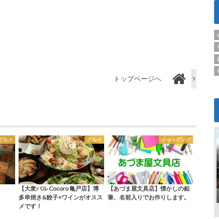
トップページへ
グルメ
グルメ
ショッピング
【大衆バル Cocoro 亀戸店】博
【あづま屋文具店】懐かしの鉛
多串焼き&餃子×ワインがオスス
筆、名前入りでお作りします。
メです！