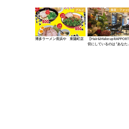
グルメ
美容・ファッ
博多ラーメン長浜や 東陽町店
【Hair&Make up RAPPO
切にしているのは “あなた