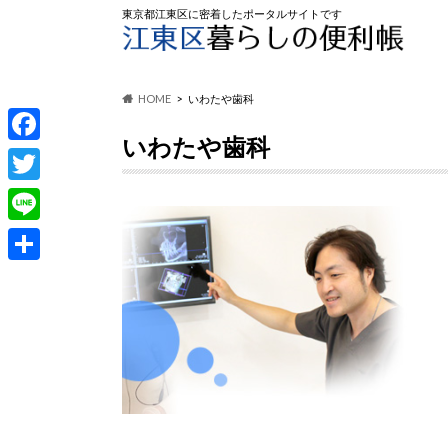
東京都江東区に密着したポータルサイトです
HOME
いわたや歯科
いわたや歯科
F
a
T
c
w
L
e
i
i
共
b
t
n
有
o
t
e
o
e
k
r