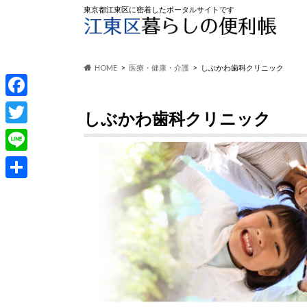
東京都江東区に密着したポータルサイトです
HOME
医療・健康・介護
しぶかわ歯科クリニック
F
しぶかわ歯科クリニック
a
T
c
w
L
e
i
i
共
b
t
n
有
o
t
e
o
e
k
r