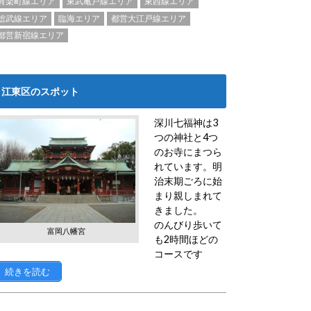
有楽町線エリア
東武亀戸線エリア
東西線エリア
総武線エリア
臨海エリア
都営大江戸線エリア
都営新宿線エリア
江東区のスポット
深川七福神は3
つの神社と4つ
のお寺にまつら
れています。明
治末期ごろに始
まり親しまれて
きました。
のんびり歩いて
富岡八幡宮
も2時間ほどの
コースです
続きを読む