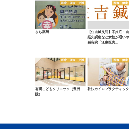
医療・健康・介護
医療・健康
さち薬局
【住吉鍼灸院】不妊症・自
経失調症など女性が通いや
鍼灸院「江東区実…
医療・健康・介護
医療・健康
有明こどもクリニック（豊洲
壮快カイロプラクティック
院）