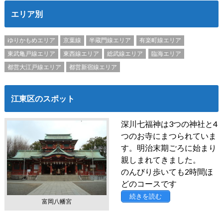
エリア別
ゆりかもめエリア
京葉線
半蔵門線エリア
有楽町線エリア
東武亀戸線エリア
東西線エリア
総武線エリア
臨海エリア
都営大江戸線エリア
都営新宿線エリア
江東区のスポット
深川七福神は3つの神社と4
つのお寺にまつられていま
す。明治末期ごろに始まり
親しまれてきました。
のんびり歩いても2時間ほ
どのコースです
続きを読む
富岡八幡宮