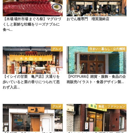
【木場 場外市場 まぐろ祭】マグロづ
おでん種専門 増英蒲鉾店
くしと新鮮な牡蠣をリーズナブルに
食べ…
グルメ
住まい・暮らし・公共機関
【イシイの甘栗 亀戸店】大通りを
【POTPURRI】雑貨・服飾・食品の企
歩いていると栗の香りにつられて思
画販売/イラスト・食器デザイン製…
わず入店…
グルメ
美容・ファッション