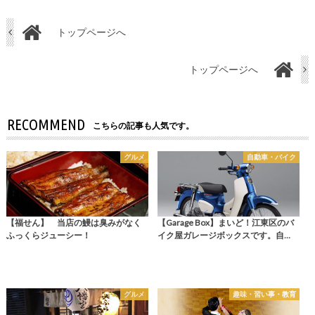
トップページへ
トップページへ
RECOMMEND
こちらの記事も人気です。
グルメ
自動車・バイク
【福せん】 当店の鰻は臭みがなく
【Garage Box】まいど！江東区のバ
ふっくらジューシー！
イク屋ガレージボックスです。自…
グルメ
趣味・習い事・教育