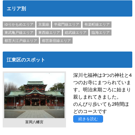
エリア別
ゆりかもめエリア
京葉線
半蔵門線エリア
有楽町線エリア
東武亀戸線エリア
東西線エリア
総武線エリア
臨海エリア
都営大江戸線エリア
都営新宿線エリア
江東区のスポット
深川七福神は3つの神社と4
つのお寺にまつられていま
す。明治末期ごろに始まり
親しまれてきました。
のんびり歩いても2時間ほ
どのコースです
続きを読む
富岡八幡宮