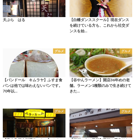
天ぷら はる
【白幡ダンススクール】現在ダンス
を続けている方も、これから社交ダ
ンスを始…
グルメ
グルメ
【パンドール キムラヤ】ふすま食
【谷やんラーメン】開店36年めの老
パンは他では味わえないパンです。
舗。ラーメン1種類のみで生き続けて
70年以…
きた…
グルメ
グルメ