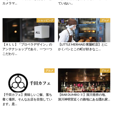
カメラマ…
ていねい…
ショッピング
グルメ
【ＡＬＬ】「プロペラデザイン」の
【LITTLE MERMAID 東陽町店】とに
アンテナショップであり、一つ一つ
かくパンとこの町が好きなこ…
こだわり…
グルメ
グルメ
【千田カフェ】美味しいご飯、落ち
【BAR DUMBO Ⅱ】深川発祥の地、
着く場所。そんなお店を目指してい
深川神明宮近くの路地にある隠れ家…
ます。是…