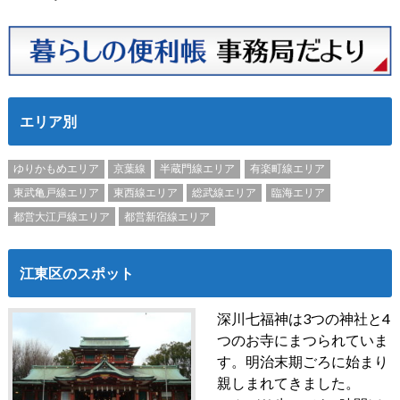
エリア別
ゆりかもめエリア
京葉線
半蔵門線エリア
有楽町線エリア
東武亀戸線エリア
東西線エリア
総武線エリア
臨海エリア
都営大江戸線エリア
都営新宿線エリア
江東区のスポット
深川七福神は3つの神社と4
つのお寺にまつられていま
す。明治末期ごろに始まり
親しまれてきました。