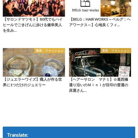
【サロンドマツモト】80代でもハイ
【BELG：HAIR WORKS ～ベルグ：ヘ
ヒールでごきげんに歩ける健幸美人
アワークス～】心地良くフィ…
を生み…
美容・ファッション
美容・ファッション
【ジュエラーワイズ】職人が作る世
【ヘアーサロン マナミ】☆葛西橋
界に1つだけのジュエリー
通り沿いのＭｉｎｉが目印の普通の
床屋さん…
Translate: