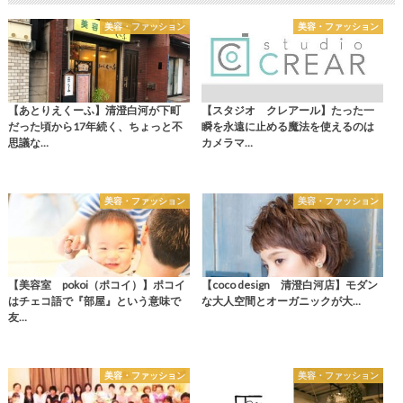
美容・ファッション
美容・ファッション
【あとりえくーふ】清澄白河が下町
【スタジオ クレアール】たった一
だった頃から17年続く、ちょっと不
瞬を永遠に止める魔法を使えるのは
思議な…
カメラマ…
美容・ファッション
美容・ファッション
【美容室 pokoi（ポコイ）】ポコイ
【coco design 清澄白河店】モダン
はチェコ語で『部屋』という意味で
な大人空間とオーガニックが大…
友…
美容・ファッション
美容・ファッション