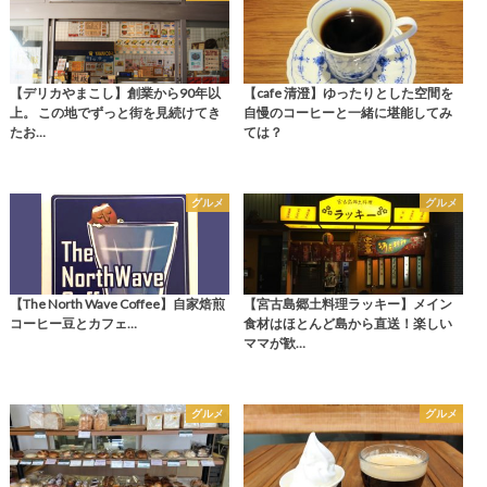
【デリカやまこし】創業から90年以
【cafe 清澄】ゆったりとした空間を
上。 この地でずっと街を見続けてき
自慢のコーヒーと一緒に堪能してみ
たお…
ては？
グルメ
グルメ
【The North Wave Coffee】自家焙煎
【宮古島郷土料理ラッキー】メイン
コーヒー豆とカフェ…
食材はほとんど島から直送！楽しい
ママが歓…
グルメ
グルメ