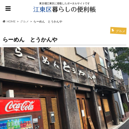
東京都江東区に密着したポータルサイトです
HOME
グルメ
らーめん とうかんや
グルメ
らーめん とうかんや