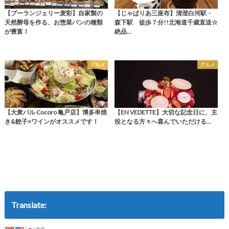
【ブーランジェリー麦彩】自家製の
【じゃぱりあ三座布】清澄白河駅・
天然酵母を作る、お惣菜パンの種類
森下駅 徒歩７分!!北海道千歳直送☆
が豊富！
絶品…
グルメ
グルメ
【大衆バル Cocoro 亀戸店】博多串焼
【EN VEDETTE】大切な記念日に、主
き&餃子×ワインがオススメです！
役となる方々へ喜んでいただける…
Translate: