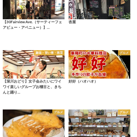
【30Fairview Ave.（サーティーフェ
杏屋
アビュー・アベニュー）】…
趣味・習い事・教育
グルメ
【深川おどり】女子会みたいにワイ
好好（ハオハオ）
ワイ楽しいグループお稽古と、きち
んと踊り…
グルメ
グルメ