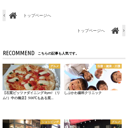
トップページへ
トップページへ
RECOMMEND
こちらの記事も人気です。
グルメ
医療・健康・介護
【石窯ピッツァダイニング Rym! （リ
しぶかわ歯科クリニック
ム!）中の橋店】500℃もある窯…
ショッピング
グルメ