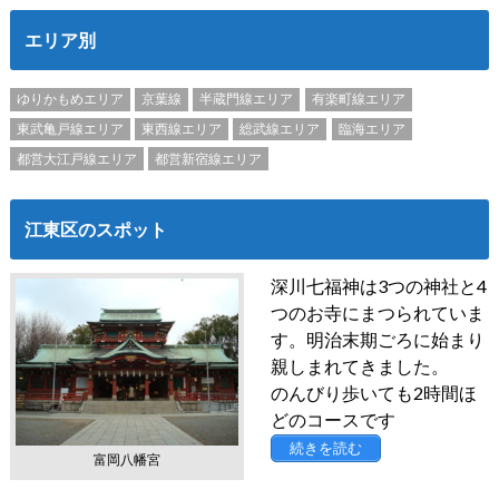
エリア別
ゆりかもめエリア
京葉線
半蔵門線エリア
有楽町線エリア
東武亀戸線エリア
東西線エリア
総武線エリア
臨海エリア
都営大江戸線エリア
都営新宿線エリア
江東区のスポット
深川七福神は3つの神社と4
つのお寺にまつられていま
す。明治末期ごろに始まり
親しまれてきました。
のんびり歩いても2時間ほ
どのコースです
続きを読む
富岡八幡宮