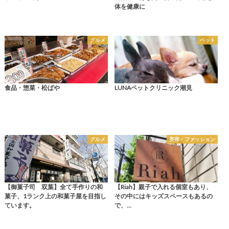
体を健康に
グルメ
ペット
食品・惣菜・松ばや
LUNAペットクリニック潮見
グルメ
美容・ファッション
【御菓子司 双葉】全て手作りの和
【Riah】親子で入れる個室もあり、
菓子、1ランク上の和菓子屋を目指し
その中にはキッズスペースもあるの
ています。
で、…