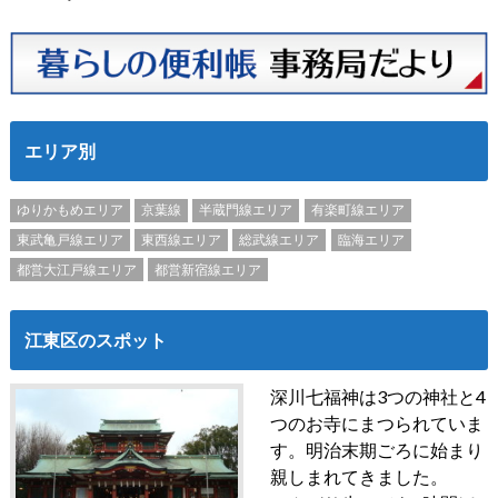
エリア別
ゆりかもめエリア
京葉線
半蔵門線エリア
有楽町線エリア
東武亀戸線エリア
東西線エリア
総武線エリア
臨海エリア
都営大江戸線エリア
都営新宿線エリア
江東区のスポット
深川七福神は3つの神社と4
つのお寺にまつられていま
す。明治末期ごろに始まり
親しまれてきました。