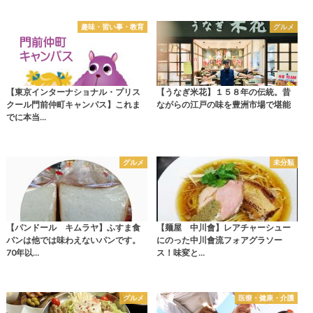
趣味・習い事・教育
グルメ
【東京インターナショナル・プリス
【うなぎ米花】１５８年の伝統。昔
クール門前仲町キャンパス】これま
ながらの江戸の味を豊洲市場で堪能
でに本当…
グルメ
未分類
【パンドール キムラヤ】ふすま食
【麺屋 中川會】レアチャーシュー
パンは他では味わえないパンです。
にのった中川會流フォアグラソー
70年以…
ス！味変と…
グルメ
医療・健康・介護