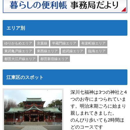
エリア別
ゆりかもめエリア
京葉線
半蔵門線エリア
有楽町線エリア
東武亀戸線エリア
東西線エリア
総武線エリア
臨海エリア
都営大江戸線エリア
都営新宿線エリア
江東区のスポット
深川七福神は3つの神社と4
つのお寺にまつられていま
す。明治末期ごろに始まり
親しまれてきました。
のんびり歩いても2時間ほ
どのコースです