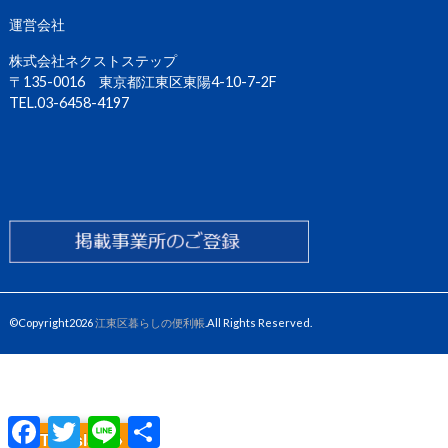
運営会社
株式会社ネクストステップ
〒135-0016 東京都江東区東陽4-10-7-2F
TEL.03-6458-4197
©Copyright2026
江東区暮らしの便利帳
.All Rights Reserved.
F
T
L
共
a
w
i
有
Translate »