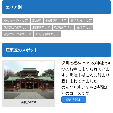
エリア別
ゆりかもめエリア
京葉線
半蔵門線エリア
有楽町線エリア
東武亀戸線エリア
東西線エリア
総武線エリア
臨海エリア
都営大江戸線エリア
都営新宿線エリア
江東区のスポット
深川七福神は3つの神社と4
つのお寺にまつられていま
す。明治末期ごろに始まり
親しまれてきました。
のんびり歩いても2時間ほ
どのコースです
続きを読む
富岡八幡宮