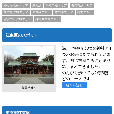
ゆりかもめエリア
京葉線
半蔵門線エリア
有楽町線エリア
東武亀戸線エリア
東西線エリア
総武線エリア
臨海エリア
都営大江戸線エリア
都営新宿線エリア
江東区のスポット
深川七福神は3つの神社と4
つのお寺にまつられていま
す。明治末期ごろに始まり
親しまれてきました。
のんびり歩いても2時間ほ
どのコースです
続きを読む
富岡八幡宮
東京都江東区