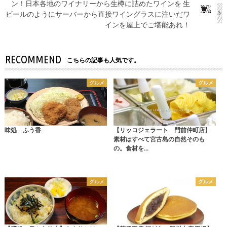
ン！日本各地のワイナリーから生樽に詰めたワインを 生
ビールのようにサーバーから直接ワイングラスに注いだワ
インを屋上でご堪能あれ！
RECOMMEND
こちらの記事も人気です。
グルメ
グルメ
味処 ふう香
【リッコジェラート 門前仲町店】
素材はすべて宮古島の自然そのも
の。食材を…
グルメ
グルメ