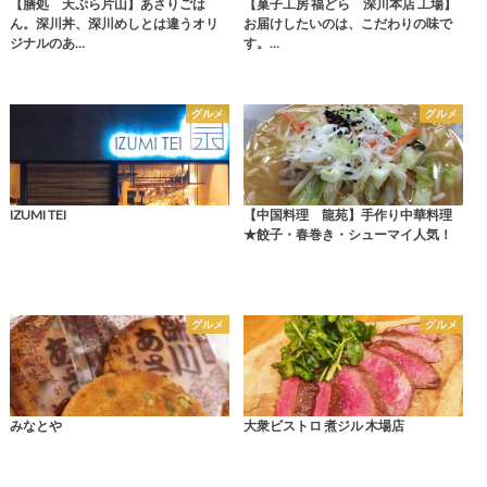
【膳処 天ぷら片山】あさりごは
【菓子工房 福どら 深川本店 工場】
ん。深川丼、深川めしとは違うオリ
お届けしたいのは、こだわりの味で
ジナルのあ…
す。…
グルメ
グルメ
IZUMI TEI
【中国料理 龍苑】手作り中華料理
★餃子・春巻き・シューマイ人気！
グルメ
グルメ
みなとや
大衆ビストロ 煮ジル 木場店