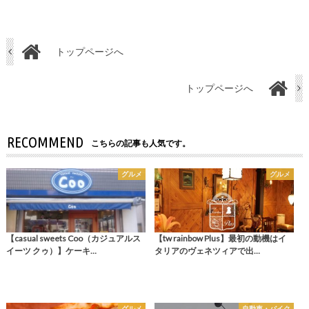
トップページへ
トップページへ
RECOMMEND
こちらの記事も人気です。
グルメ
グルメ
【casual sweets Coo（カジュアルス
【tw rainbow Plus】最初の動機はイ
イーツ クゥ）】ケーキ…
タリアのヴェネツィアで出…
グルメ
自動車・バイク