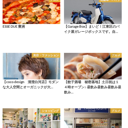
ESSE DUE 豊洲
【Garage Box】まいど！江東区のバ
イク屋ガレージボックスです。自…
美容・ファッション
グルメ
【coco design 清澄白河店】モダン
【餃子酒場 秘密基地】土日祝は１
な大人空間とオーガニックが大…
４時オープン♪ 昼飲み昼飲み昼飲み昼
飲み…
ショッピング
グルメ