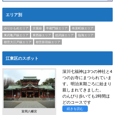
エリア別
ゆりかもめエリア
京葉線
半蔵門線エリア
有楽町線エリア
東武亀戸線エリア
東西線エリア
総武線エリア
臨海エリア
都営大江戸線エリア
都営新宿線エリア
江東区のスポット
深川七福神は3つの神社と4
つのお寺にまつられていま
す。明治末期ごろに始まり
親しまれてきました。
のんびり歩いても2時間ほ
どのコースです
続きを読む
富岡八幡宮