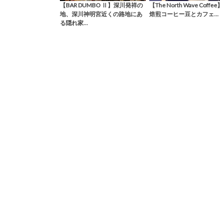
【BAR DUMBO Ⅱ】深川発祥の
【The North Wave Coff
地、深川神明宮近くの路地にあ
焙煎コーヒー豆とカフェ…
る隠れ家…