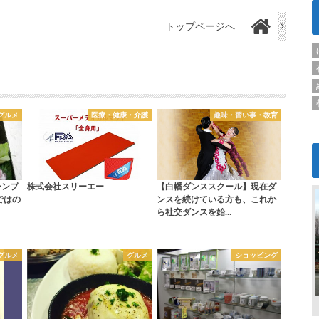
トップページへ
グルメ
医療・健康・介護
趣味・習い事・教育
シンプ
株式会社スリーエー
【白幡ダンススクール】現在ダ
ではの
ンスを続けている方も、これか
ら社交ダンスを始…
グルメ
グルメ
ショッピング