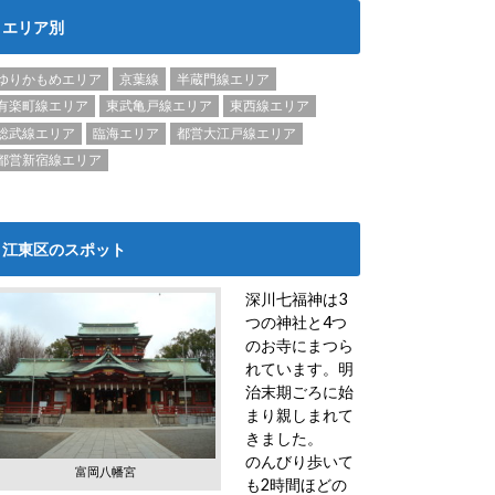
エリア別
ゆりかもめエリア
京葉線
半蔵門線エリア
有楽町線エリア
東武亀戸線エリア
東西線エリア
総武線エリア
臨海エリア
都営大江戸線エリア
都営新宿線エリア
江東区のスポット
深川七福神は3
つの神社と4つ
のお寺にまつら
れています。明
治末期ごろに始
まり親しまれて
きました。
のんびり歩いて
富岡八幡宮
も2時間ほどの