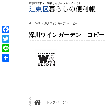
東京都江東区に密着したポータルサイトです
HOME
深川ワインガーデン - コピー
深川ワインガーデン – コピー
F
a
T
c
w
L
e
i
i
共
b
t
n
有
o
t
e
o
e
k
r
トップページへ