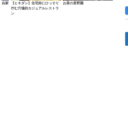
ee】自家
【ヒキダシ】住宅街にひっそり
お茶の君野園
佇む穴場的カジュアルレストラ
ン