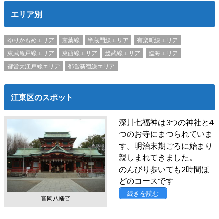
エリア別
ゆりかもめエリア
京葉線
半蔵門線エリア
有楽町線エリア
東武亀戸線エリア
東西線エリア
総武線エリア
臨海エリア
都営大江戸線エリア
都営新宿線エリア
江東区のスポット
深川七福神は3つの神社と4
つのお寺にまつられていま
す。明治末期ごろに始まり
親しまれてきました。
のんびり歩いても2時間ほ
どのコースです
続きを読む
富岡八幡宮