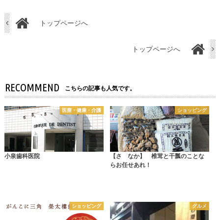
トップページへ
トップページへ
RECOMMEND
こちらの記事も人気です。
医療・健康・介護
ショッピング
小泉歯科医院
【さゝなか】 椎茸と干瓢のことな
らお任せあれ！
ショッピング
グルメ