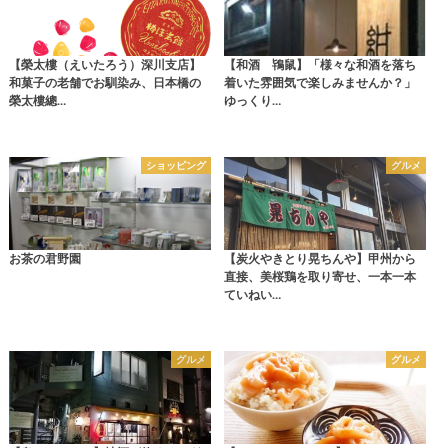
【榮太樓（えいたろう）深川支店】
【和酒 鴇鼠】「様々な和酒を落ち
和菓子の老舗でお馴染み、日本橋の
着いた雰囲気で楽しみませんか？」
榮太樓總…
ゆっくり…
ショッピング
グルメ
お茶の君野園
【炭火やきとり晃ちんや】甲州から
直接、美桜鶏を取り寄せ、一本一本
ていねい…
グルメ
グルメ