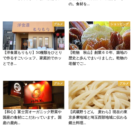
の。食材を…
グルメ
ショッピング
【洋食屋もりもり】50種類をひとり
【乾物 秋山】創業６０年、築地の
で作るすごいシェフ、家庭的でホッ
歴史と歩んでまいりました。乾物の
とでき…
老舗でご…
グルメ
グルメ
【和心】富士宮オーガニック野菜や
【武蔵野うどん 麦わら】現在の東
国産の食材にこだわっています。国
京多摩地域と埼玉西部地域に伝わる
産の鹿肉…
郷土料理…