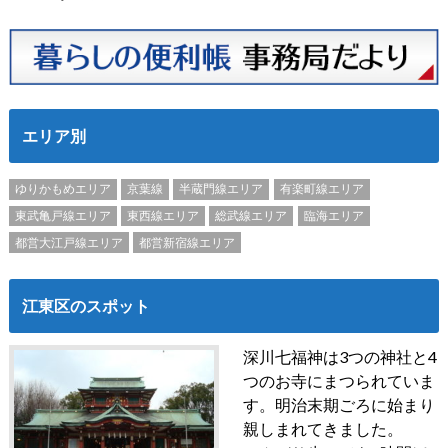
エリア別
ゆりかもめエリア
京葉線
半蔵門線エリア
有楽町線エリア
東武亀戸線エリア
東西線エリア
総武線エリア
臨海エリア
都営大江戸線エリア
都営新宿線エリア
江東区のスポット
深川七福神は3つの神社と4
つのお寺にまつられていま
す。明治末期ごろに始まり
親しまれてきました。