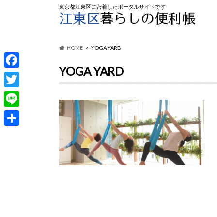
東京都江東区に密着したポータルサイトです
HOME
YOGA YARD
YOGA YARD
F
a
T
c
w
L
e
i
i
共
b
t
n
有
o
t
e
o
e
k
r