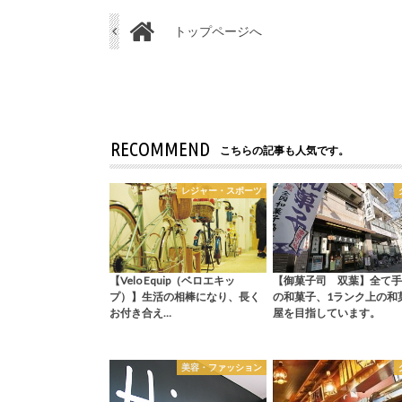
トップページへ
RECOMMEND
こちらの記事も人気です。
レジャー・スポーツ
【Velo Equip（ベロエキッ
【御菓子司 双葉】全て手
プ）】生活の相棒になり、長く
の和菓子、1ランク上の和
お付き合え…
屋を目指しています。
美容・ファッション