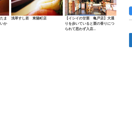
たま
浅草すし若 東陽町店
【イシイの甘栗 亀戸店】大通
いか
りを歩いていると栗の香りにつ
られて思わず入店…