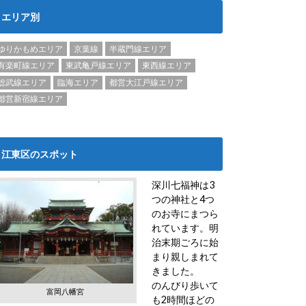
エリア別
ゆりかもめエリア
京葉線
半蔵門線エリア
有楽町線エリア
東武亀戸線エリア
東西線エリア
総武線エリア
臨海エリア
都営大江戸線エリア
都営新宿線エリア
江東区のスポット
深川七福神は3
つの神社と4つ
のお寺にまつら
れています。明
治末期ごろに始
まり親しまれて
きました。
のんびり歩いて
富岡八幡宮
も2時間ほどの