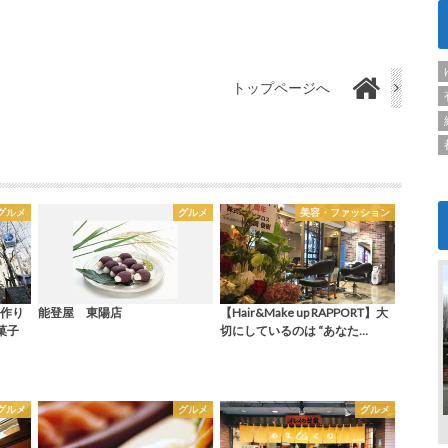
トップページへ
グルメ
グルメ
美容・ファッション
作り
能登屋 東陽店
【Hair&Make up RAPPORT】大
菓子
切にしているのは “あなた…
グルメ
グルメ
グルメ