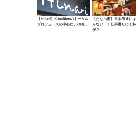
【Hinari】K-fashionのトータル
【たなべ衛】日本酒通には
プロデュースの中心に、ONL…
らない！！仕事帰りに１杯
が？