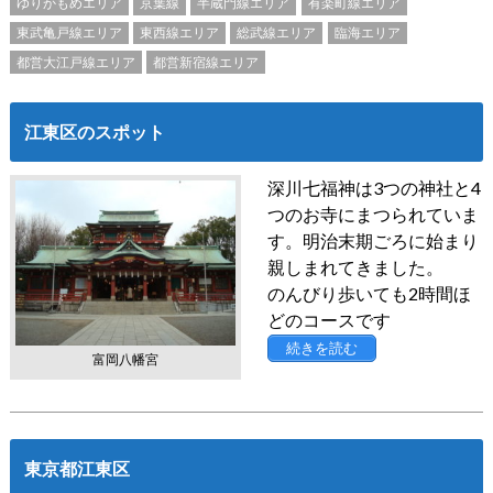
ゆりかもめエリア
京葉線
半蔵門線エリア
有楽町線エリア
東武亀戸線エリア
東西線エリア
総武線エリア
臨海エリア
都営大江戸線エリア
都営新宿線エリア
江東区のスポット
深川七福神は3つの神社と4
つのお寺にまつられていま
す。明治末期ごろに始まり
親しまれてきました。
のんびり歩いても2時間ほ
どのコースです
続きを読む
富岡八幡宮
東京都江東区