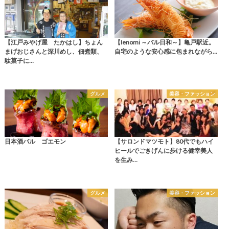
【江戸みやげ屋 たかはし】ちょん
【Ienomi ～バル日和～】亀戸駅近。
まげおじさんと深川めし、佃煮類、
自宅のような安心感に包まれながら…
駄菓子に…
グルメ
美容・ファッション
日本酒バル ゴエモン
【サロンドマツモト】80代でもハイ
ヒールでごきげんに歩ける健幸美人
を生み…
グルメ
美容・ファッション