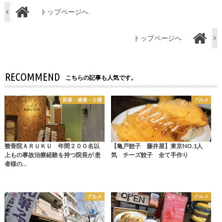
トップページへ
トップページへ
RECOMMEND
こちらの記事も人気です。
医療・健康・介護
グルメ
整骨院ＡＲＵＫＵ 年間２００名以
【亀戸餃子 藤井屋】東京NO.1人
上もの事故治療経験を持つ院長が 患
気 チーズ餃子 全て手作り
者様の…
グルメ
グルメ