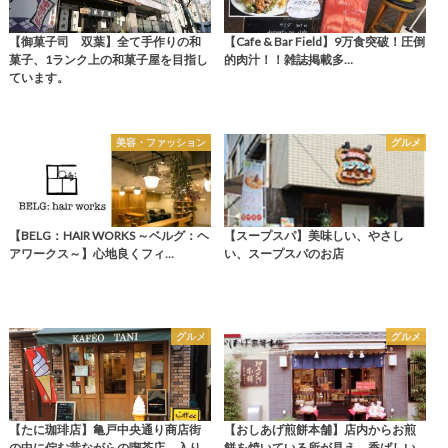
【御菓子司 双葉】全て手作りの和
【Cafe & Bar Field】9万食突破！圧倒
菓子、1ランク上の和菓子屋を目指し
的肉汁！！雑誌掲載多…
ています。
美容・ファッション
グルメ
【BELG：HAIR WORKS ～ベルグ：ヘ
【スープスパ】美味しい、やさし
アワークス～】心地良くフィ…
い、スープスパのお店
グルメ
グルメ
【たに珈琲店】亀戸中央通り商店街
【おしあげ煎餅本舗】店内からお煎
の中に佇む昔ながらの喫茶店。入り
餅を焼いている所が見え、香ばしい