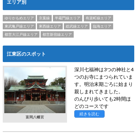
エリア別
ゆりかもめエリア
京葉線
半蔵門線エリア
有楽町線エリア
東武亀戸線エリア
東西線エリア
総武線エリア
臨海エリア
都営大江戸線エリア
都営新宿線エリア
江東区のスポット
深川七福神は3つの神社と4
つのお寺にまつられていま
す。明治末期ごろに始まり
親しまれてきました。
のんびり歩いても2時間ほ
どのコースです
続きを読む
富岡八幡宮