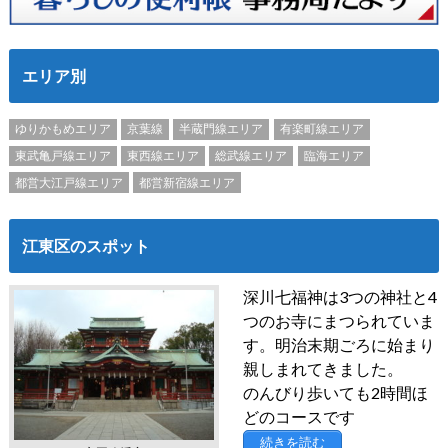
エリア別
ゆりかもめエリア
京葉線
半蔵門線エリア
有楽町線エリア
東武亀戸線エリア
東西線エリア
総武線エリア
臨海エリア
都営大江戸線エリア
都営新宿線エリア
江東区のスポット
深川七福神は3つの神社と4
つのお寺にまつられていま
す。明治末期ごろに始まり
親しまれてきました。
のんびり歩いても2時間ほ
どのコースです
続きを読む