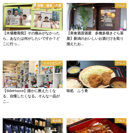
医療・健康・介護
グルメ
【木場整骨院】その痛みがなかった
【美食酒居酒屋 多種多様きぐら茶
ら、あなたは何がしたいですか？ど
屋】新潟のおいしいお酒だけを取り
こに行っ…
揃えたお…
ショッピング
グルメ
【SideHouse】誰かに教えたくな
味処 ふう香
る、自慢したくなる。そんな一品が
こ…
未分類
グルメ