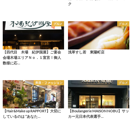
ク
グルメ
グルメ
【四代目 木場 紀伊国屋】ご宴会
浅草すし若 東陽町店
会場木場エリアＮｏ．１宣言！御人
数様に応…
美容・ファッション
グルメ
【Hair&Make up RAPPORT】大切に
【Boulangerie MAISON NOBU】サッ
しているのは “あなた…
カー元日本代表選手…