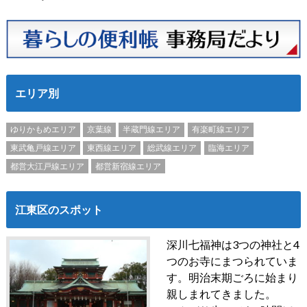
エリア別
ゆりかもめエリア
京葉線
半蔵門線エリア
有楽町線エリア
東武亀戸線エリア
東西線エリア
総武線エリア
臨海エリア
都営大江戸線エリア
都営新宿線エリア
江東区のスポット
深川七福神は3つの神社と4
つのお寺にまつられていま
す。明治末期ごろに始まり
親しまれてきました。