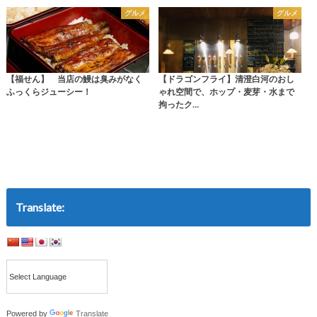
グルメ
グルメ
【福せん】 当店の鰻は臭みがなく
【ドラゴンフライ】清澄白河のおし
ふっくらジューシー！
ゃれ空間で、ホップ・麦芽・水まで
拘ったク…
Translate:
Powered by
Translate