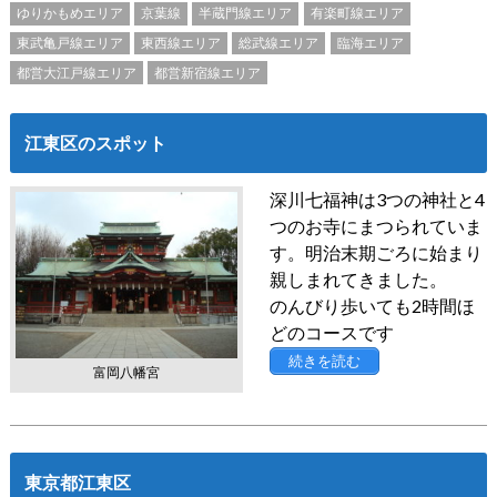
ゆりかもめエリア
京葉線
半蔵門線エリア
有楽町線エリア
東武亀戸線エリア
東西線エリア
総武線エリア
臨海エリア
都営大江戸線エリア
都営新宿線エリア
江東区のスポット
深川七福神は3つの神社と4
つのお寺にまつられていま
す。明治末期ごろに始まり
親しまれてきました。
のんびり歩いても2時間ほ
どのコースです
続きを読む
富岡八幡宮
東京都江東区