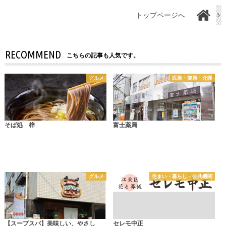
トップページへ
RECOMMEND
こちらの記事も人気です。
グルメ
医療・健康・介護
そば処 梓
富士薬局
グルメ
住まい・暮らし・公共機関
【スープスパ】美味しい、やさし
セレモ中正