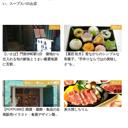
い、スープスパのお店
グルメ
グルメ
【いさば】門前仲町駅1分 築地から
【菓匠 松月】昔ながらのシンプルな
仕入れる旬の鮮魚とうまい厳選地酒
和菓子。”手作りならではの美味し
に舌鼓…
さ”を…
住まい・暮らし・公共機関
グルメ
【POTPURRI】雑貨・服飾・食品の企
炭火焼しちりん
画販売/イラスト・食器デザイン製…