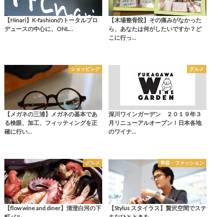
【Hinari】K-fashionのトータルプロ
【木場整骨院】その痛みがなかった
デュースの中心に、ONL…
ら、あなたは何がしたいですか？ど
こに行っ…
ショッピング
グルメ
【メガネの三浦】メガネの基本であ
深川ワインガーデン ２０１９年３
る検眼、加工、フィッティングを正
月リニューアルオープン！日本各地
確に行い…
のワイナ…
グルメ
美容・ファッション
【flow wine and diner】清澄白河の下
【Stylus スタイラス】贅沢空間でステ
町バル
キなひとときを。