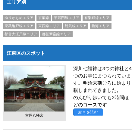
エリア別
ゆりかもめエリア
京葉線
半蔵門線エリア
有楽町線エリア
東武亀戸線エリア
東西線エリア
総武線エリア
臨海エリア
都営大江戸線エリア
都営新宿線エリア
江東区のスポット
深川七福神は3つの神社と4
つのお寺にまつられていま
す。明治末期ごろに始まり
親しまれてきました。
のんびり歩いても2時間ほ
どのコースです
続きを読む
富岡八幡宮