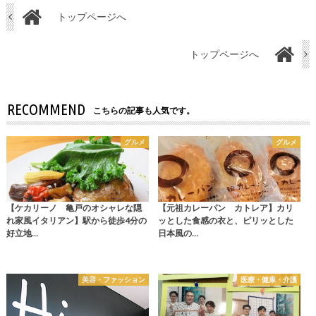
トップページへ
トップページへ
RECOMMEND
こちらの記事も人気です。
グルメ
グルメ
【ケカリーノ 亀戸のオシャレな隠
【元祖カレーパン カトレア】カリ
れ家風イタリアン】駅から徒歩4分の
ッとした食感の衣と、ピリッとした
好立地…
日本風の…
美容・ファッション
医療・健康・介護