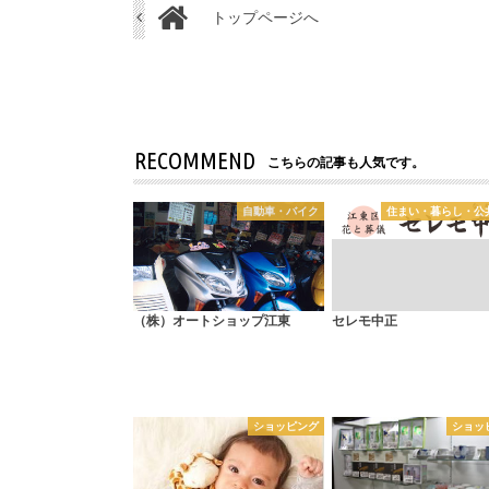
トップページへ
RECOMMEND
こちらの記事も人気です。
自動車・バイク
住まい・暮らし・公
（株）オートショップ江東
セレモ中正
ショッピング
ショッ