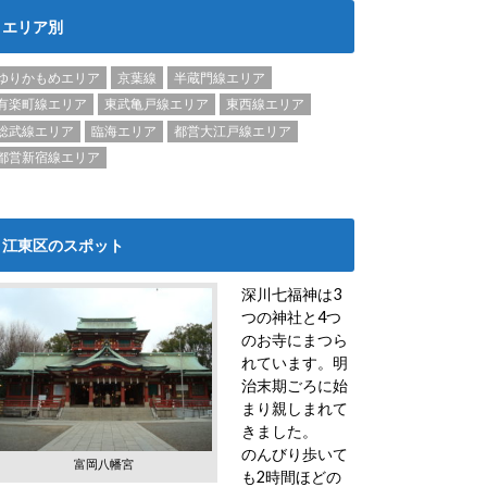
エリア別
ゆりかもめエリア
京葉線
半蔵門線エリア
有楽町線エリア
東武亀戸線エリア
東西線エリア
総武線エリア
臨海エリア
都営大江戸線エリア
都営新宿線エリア
江東区のスポット
深川七福神は3
つの神社と4つ
のお寺にまつら
れています。明
治末期ごろに始
まり親しまれて
きました。
のんびり歩いて
富岡八幡宮
も2時間ほどの