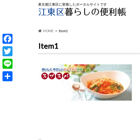
東京都江東区に密着したポータルサイトです
HOME
Item1
Item1
F
a
T
c
w
L
e
i
i
共
b
t
n
有
o
t
e
o
e
k
r