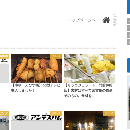
トップページへ
共機関
グルメ
グルメ
【串や えびす橋】65型テレビ
【リッコジェラート 門前仲町
導入しました！
店】素材はすべて宮古島の自然
そのもの。食材を…
ピング
グルメ
グルメ