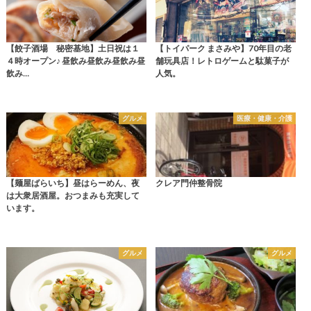
【餃子酒場 秘密基地】土日祝は１
【トイパーク まさみや】70年目の老
４時オープン♪ 昼飲み昼飲み昼飲み昼
舗玩具店！レトロゲームと駄菓子が
飲み…
人気。
グルメ
医療・健康・介護
【麺屋ばらいち】昼はらーめん、夜
クレア門仲整骨院
は大衆居酒屋。おつまみも充実して
います。
グルメ
グルメ