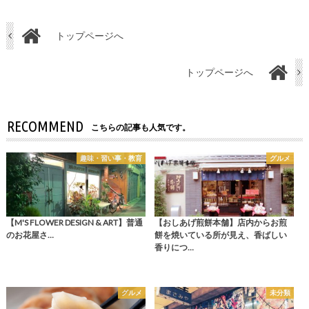
トップページへ
トップページへ
RECOMMEND
こちらの記事も人気です。
趣味・習い事・教育
グルメ
【M'S FLOWER DESIGN & ART】普通
【おしあげ煎餅本舗】店内からお煎
のお花屋さ…
餅を焼いている所が見え、香ばしい
香りにつ…
グルメ
未分類