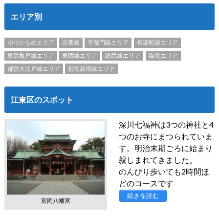
エリア別
ゆりかもめエリア
京葉線
半蔵門線エリア
有楽町線エリア
東武亀戸線エリア
東西線エリア
総武線エリア
臨海エリア
都営大江戸線エリア
都営新宿線エリア
江東区のスポット
深川七福神は3つの神社と4
つのお寺にまつられていま
す。明治末期ごろに始まり
親しまれてきました。
のんびり歩いても2時間ほ
どのコースです
続きを読む
富岡八幡宮