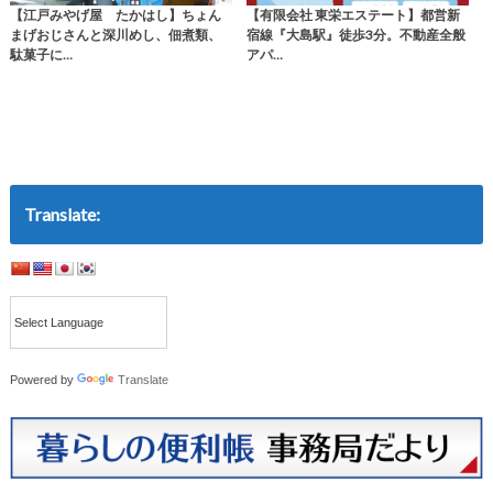
【江戸みやげ屋 たかはし】ちょん
【有限会社 東栄エステート】都営新
まげおじさんと深川めし、佃煮類、
宿線『大島駅』徒歩3分。不動産全般
駄菓子に…
アパ…
Translate:
Powered by
Translate