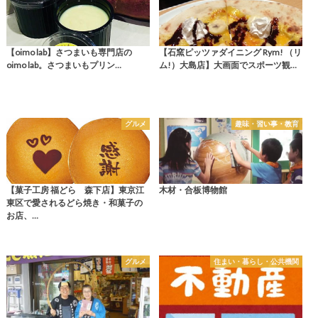
【oimo lab】さつまいも専門店の
【石窯ピッツァダイニング Rym! （リ
oimo lab。さつまいもプリン…
ム!）大島店】大画面でスポーツ観…
グルメ
趣味・習い事・教育
【菓子工房 福どら 森下店】東京江
木材・合板博物館
東区で愛されるどら焼き・和菓子の
お店、…
グルメ
住まい・暮らし・公共機関