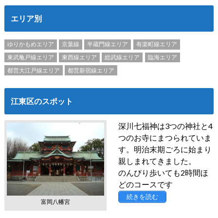
エリア別
ゆりかもめエリア
京葉線
半蔵門線エリア
有楽町線エリア
東武亀戸線エリア
東西線エリア
総武線エリア
臨海エリア
都営大江戸線エリア
都営新宿線エリア
江東区のスポット
深川七福神は3つの神社と4
つのお寺にまつられていま
す。明治末期ごろに始まり
親しまれてきました。
のんびり歩いても2時間ほ
どのコースです
続きを読む
富岡八幡宮