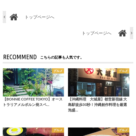
トップページへ
トップページへ
RECOMMEND
こちらの記事も人気です。
グルメ
グルメ
【BONNIE COFFEE TOKYO】オース
【沖縄料理 大城屋】都営新宿線 大
トラリアメルボルン発スペ…
島駅徒歩30秒！沖縄創作料理を厳選
泡盛…
グルメ
グルメ