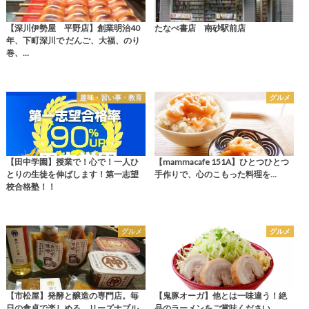
【深川伊勢屋 平野店】創業明治40
たなべ書店 南砂駅前店
年、下町深川で だんご、大福、のり
巻、…
趣味・習い事・教育
グルメ
【田中学園】授業で！心で！一人ひ
【mammacafe 151A】ひとつひとつ
とりの生徒を伸ばします！第一志望
手作りで、心のこもった料理を…
校合格塾！！
グルメ
グルメ
【市松屋】発酵と醸造の専門店。毎
【鬼豚オーガ】他とは一味違う！絶
日の食卓で楽しめる、リーズナブル
品のラーメンをご賞味ください