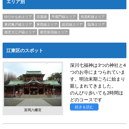
エリア別
ゆりかもめエリア
京葉線
半蔵門線エリア
有楽町線エリア
東武亀戸線エリア
東西線エリア
総武線エリア
臨海エリア
都営大江戸線エリア
都営新宿線エリア
江東区のスポット
深川七福神は3つの神社と4
つのお寺にまつられていま
す。明治末期ごろに始まり
親しまれてきました。
のんびり歩いても2時間ほ
どのコースです
続きを読む
富岡八幡宮