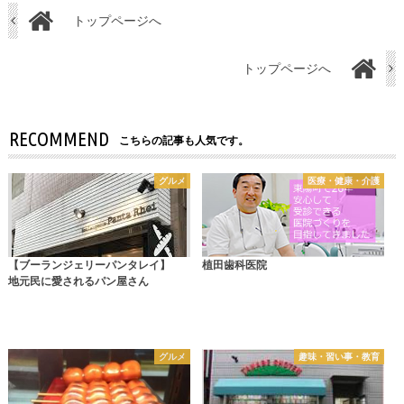
トップページへ
トップページへ
RECOMMEND
こちらの記事も人気です。
グルメ
医療・健康・介護
【ブーランジェリーパンタレイ】
植田歯科医院
地元民に愛されるパン屋さん
グルメ
趣味・習い事・教育